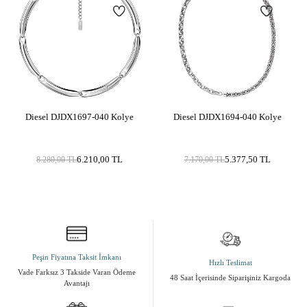
Metal Cinsi
Paslanmaz Çelik, Doğal Taş
Kategori
Bileklik
Modeli
Erkek Takıları
Materyal Rengi
Siyah , Metalik Gri
Yüzey Tipi
Mat
Diesel DJDX1697-040 Kolye
Diesel DJDX1694-040 Kolye
6.210,00
TL
5.377,50
TL
8.280,00
TL
7.170,00
TL
Peşin Fiyatına Taksit İmkanı
Hızlı Teslimat
Vade Farksız 3 Takside Varan Ödeme
48 Saat İçerisinde Siparişiniz Kargoda
Avantajı