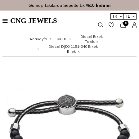
Gümüş Takılarda Sepette Ek
%10 İndirim
TR
TL
CNG JEWELS
0
Diesel Erkek
Anasayfa
ERKEK
Takıları
Diesel DJDX1151-040 Erkek
Bileklik