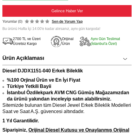
Gelince Haber Ver
Yorumlar (0)
Sen de Yorum Yap
Bu ürünü Hafta İçi 14:00'e kadar alırsanız, aynı gün kargoda!
2700 TL ve Üzeri
Orijinal
Aynı Gün Teslimat
Ücretsiz Kargo
Ürün
(İstanbul'a Özel)
Ürün Açıklaması
Diesel DJDX1151-040 Erkek Bileklik
%100 Orjinal Ürün ve En İyi Fiyat
Türkiye Yetkili Bayii
İstanbul Özdilekpark AVM CNG Gümüş Mağazamızdan
da ürünü yakından inceleyip satın alabilirsiniz.
Sitemizde bulunan tüm Diesel Jewel Erkek Bileklik Modelleri
Saat ve Saat A.Ş. güvencesi altındadır.
1 Yıl Garantilidir.
Siparişiniz,
Orijinal Diesel Kutusu ve Onaylanmış Orijinal