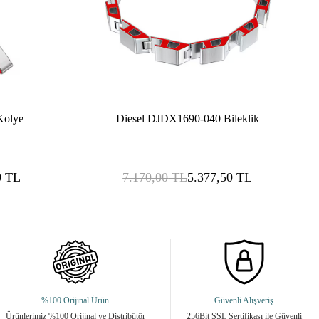
Kolye
Diesel DJDX1690-040 Bileklik
0
TL
7.170,00
TL
5.377,50
TL
%100 Orijinal Ürün
Güvenli Alışveriş
Ürünlerimiz %100 Orijinal ve Distribütör
256Bit SSL Sertifikası ile Güvenli