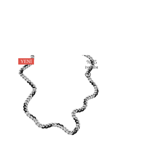
YENI
%
25
İNDIRIM