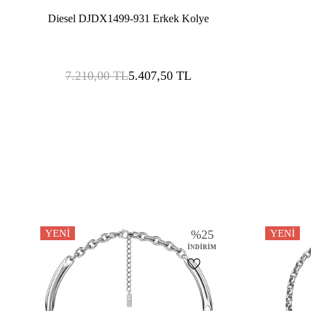
Diesel DJDX1499-931 Erkek Kolye
7.210,00
TL
5.407,50
TL
YENI
%
25
YENI
İNDIRIM