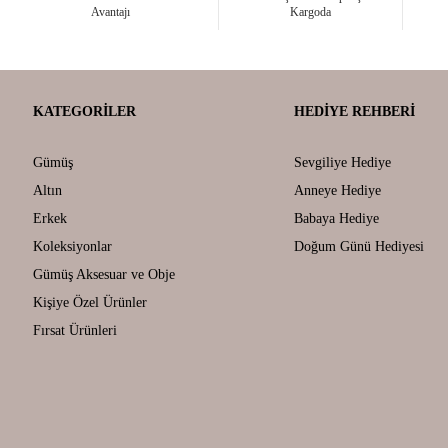
Avantajı
Kargoda
KATEGORILER
HEDIYE REHBERI
Gümüş
Sevgiliye Hediye
Altın
Anneye Hediye
Erkek
Babaya Hediye
Koleksiyonlar
Doğum Günü Hediyesi
Gümüş Aksesuar ve Obje
Kişiye Özel Ürünler
Fırsat Ürünleri