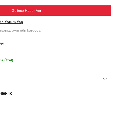
Gelince Haber Ver
de Yorum Yap
ırsanız, aynı gün kargoda!
rgo
l'a Özel)
leklik