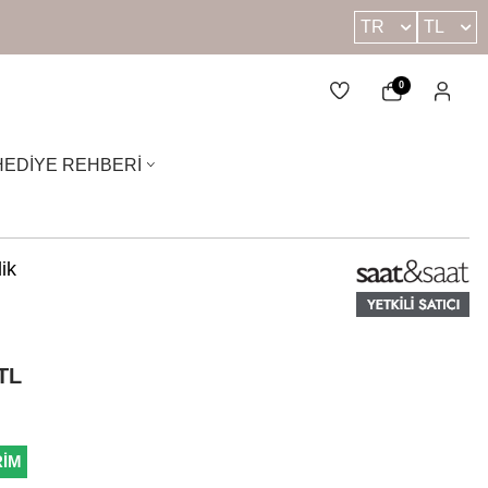
TR
TL
0
HEDIYE REHBERI
ik
TL
RİM