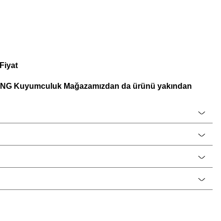
Fiyat
 CNG Kuyumculuk Mağazamızdan da ürünü yakından
ewel Erkek Bileklik Modelleri Saat ve Saat A.Ş. güvencesi
wel Kutusu ve Onaylanmış Orijinal Garanti Belgesi
ile
gümüş takılar ve gümüş hediyelik eşyalar için özel cilalı parlatma
ir.
el promosyonlar nedeniyle mağaza fiyatlarımızdan daha ucuz