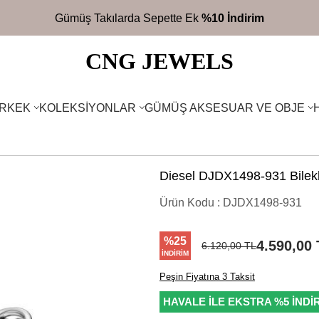
2700TL
Üzeri Ücretsiz Kargo
CNG JEWELS
RKEK
KOLEKSIYONLAR
GÜMÜŞ AKSESUAR VE OBJE
Diesel DJDX1498-931 Bilekl
Ürün Kodu :
DJDX1498-931
%
25
4.590,00
6.120,00
TL
İNDIRIM
Peşin Fiyatına 3 Taksit
HAVALE İLE EKSTRA %5 İNDİ