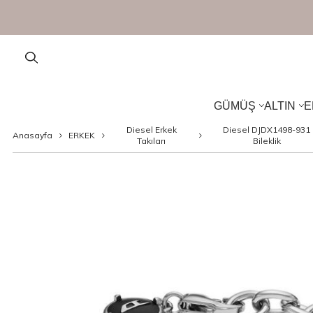
GÜMÜŞ
ALTIN
E
Diesel Erkek
Diesel DJDX1498-931
Anasayfa
ERKEK
Takıları
Bileklik