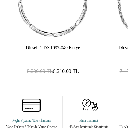
Diesel DJDX1697-040 Kolye
Dies
8.280,00
TL
6.210,00
TL
7.1
Peşin Fiyatına Taksit İmkanı
Hızlı Teslimat
Vade Farksız 3 Takside Varan Ödeme
48 Saat İçerisinde Siparişiniz
İlk Al