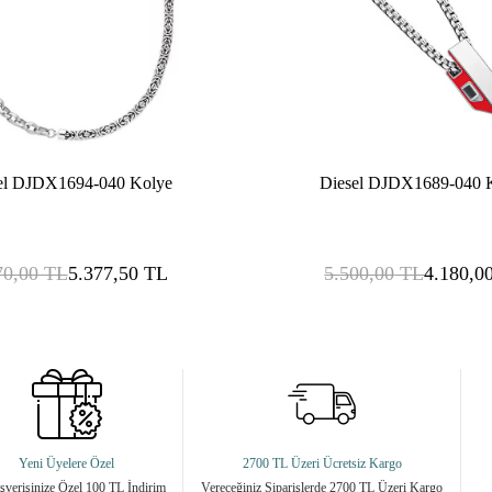
el DJDX1694-040 Kolye
Diesel DJDX1689-040 
70,00
TL
5.377,50
TL
5.500,00
TL
4.180,0
Yeni Üyelere Özel
2700 TL Üzeri Ücretsiz Kargo
ışverişinize Özel 100 TL İndirim
Vereceğiniz Siparişlerde 2700 TL Üzeri Kargo