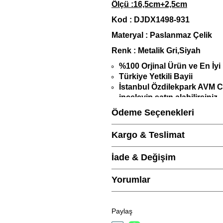
Ölçü :16,5cm+2,5cm
Kod : DJDX1498-931
Materyal : Paslanmaz Çelik
Renk : Metalik Gri,Siyah
%100 Orjinal Ürün ve En İyi 
Türkiye Yetkili Bayii
İstanbul Özdilekpark AVM
inceleyip satın alabilirsiniz.
Sitemizde bulunan tüm Diesel J
Ödeme Seçenekleri
altındadır.
1 Yıl Garantilidir.
Kargo & Teslimat
Siparişiniz,
Orijinal Diesel Je
İade & Değişim
birlikte gönderilmektedir
.
Ürün ile birlikte altın takılar, 
Yorumlar
bezi hediye olarak gönderilecekt
Ürün fiyatları, websitesine öz
olabilir.
Paylaş