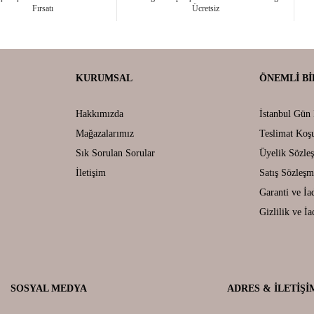
Fırsatı
Ücretsiz
KURUMSAL
ÖNEMLI BI
Hakkımızda
İstanbul Gün 
Mağazalarımız
Teslimat Koşu
Sık Sorulan Sorular
Üyelik Sözle
İletişim
Satış Sözleşm
Garanti ve İa
Gizlilik ve İa
SOSYAL MEDYA
ADRES & İLETIŞI