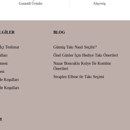
Garantili Ürünler
Alışveriş
LGILER
BLOG
İçi Teslimat
Gümüş Takı Nasıl Seçilir?
lları
Özel Günler İçin Hediye Takı Önerileri
şmesi
Nazar Boncuklu Kolye İle Kombin
Önerileri
esi
Straplez Elbise ile Takı Seçimi
de Koşulları
de Koşulları
M