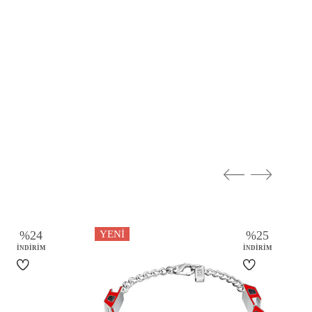
%
24
YENI
%
25
İNDIRIM
İNDIRIM