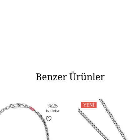
Benzer Ürünler
%
25
YENI
İNDIRIM