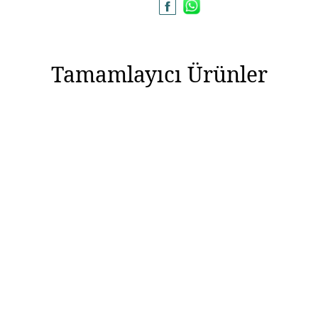
Ürün Açıklaması
Marka
Tamamlayıcı Ürünler
Cinsiyet
Metal Cinsi
Kategori
Modeli
Materyal Rengi
Yüzey Tipi