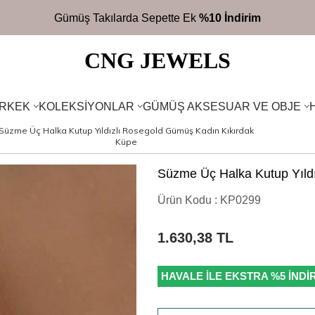
2700TL
Üzeri Ücretsiz Kargo
CNG JEWELS
RKEK
KOLEKSIYONLAR
GÜMÜŞ AKSESUAR VE OBJE
Süzme Üç Halka Kutup Yıldızlı Rosegold Gümüş Kadın Kıkırdak
Küpe
Süzme Üç Halka Kutup Yıld
Ürün Kodu :
KP0299
1.630,38
TL
HAVALE İLE EKSTRA %5 İNDİ