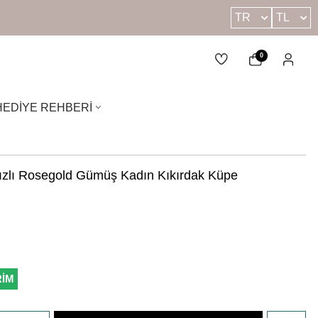
TR
TL
0
HEDIYE REHBERI
ızlı Rosegold Gümüş Kadın Kıkırdak Küpe
RİM