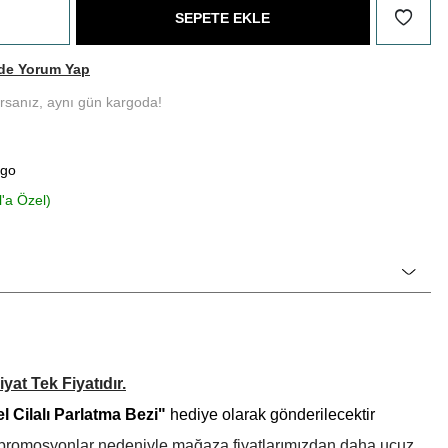
SEPETE EKLE
de Yorum Yap
ırsanız, aynı gün kargoda!
rgo
l'a Özel)
yat Tek Fiyatıdır.
l Cilalı Parlatma Bezi"
hediye olarak gönderilecektir
el promosyonlar nedeniyle mağaza fiyatlarımızdan daha ucuz