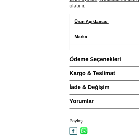
olabilir.
Ürün Açıklaması
Marka
Cinsiyet
Ödeme Seçenekleri
Metal Cinsi
Kargo & Teslimat
Kategori
İade & Değişim
Modeli
Yorumlar
Taş Cinsi
Paylaş
Materyal Rengi