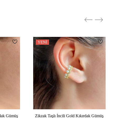
Parlak
ş küpe
YENI
ırdak Gümüş
Zikzak Taşlı İncili Gold Kıkırdak Gümüş