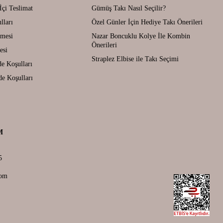
İçi Teslimat
Gümüş Takı Nasıl Seçilir?
lları
Özel Günler İçin Hediye Takı Önerileri
şmesi
Nazar Boncuklu Kolye İle Kombin
Önerileri
esi
Straplez Elbise ile Takı Seçimi
de Koşulları
de Koşulları
M
5
com