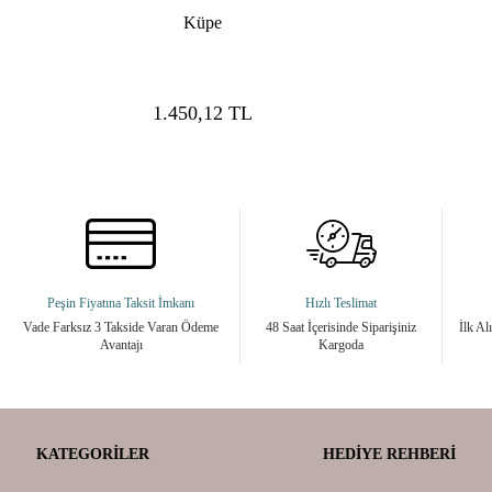
Küpe
1.450,12
TL
Peşin Fiyatına Taksit İmkanı
Hızlı Teslimat
Vade Farksız 3 Takside Varan Ödeme
48 Saat İçerisinde Siparişiniz
İlk Al
Avantajı
Kargoda
KATEGORILER
HEDIYE REHBERI