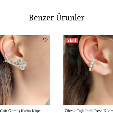
Yüzey Tipi
Benzer Ürünler
Ürün Etiketleri
,
rose gümüş küpe
gold gümü
YENI
 Cuff Gümüş Kadın Küpe
Zikzak Taşlı İncili Rose Kık