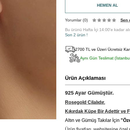
HEMEN AL
Yorumlar (0)
Sen 
Bu ürünü Hafta İçi 14:00'e kadar al
Son 2 ürün !
2700 TL ve Üzeri Ücretsiz Ka
Aynı Gün Teslimat (İstanbu
Ürün Açıklaması
925 Ayar Gümüştür.
Rosegold Cilalıdır.
Kıkırdak Küpe Bir Adettir ve Fi
Altın ve Gümüş Takılar İçin
"Öze
Ürün fiyatları, websitesine öz