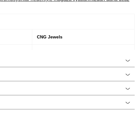
CNG Jewels
Kadın
925 Ayar Gümüş
Küpe
Kutup & Kuzey Yıldızı, Kıkırdak Küpe, Tek
Küpe, Halka Küpe
Zirkon / Cubic Zirconia
Rose Altın / Rosegold