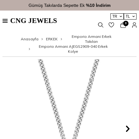
Gümüş Takılarda Sepette Ek
%10 İndirim
TR
TL
CNG JEWELS
0
Emporio Armani Erkek
Anasayfa
ERKEK
Takıları
Emporio Armani AJEGS2909-040 Erkek
Kolye