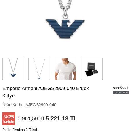
Emporio Armani AJEGS2909-040 Erkek
Kolye
Ürün Kodu :
AJEGS2909-040
%
25
5.221,13
TL
6.961,50
TL
İNDIRIM
Peşin Fiyatına 3 Taksit