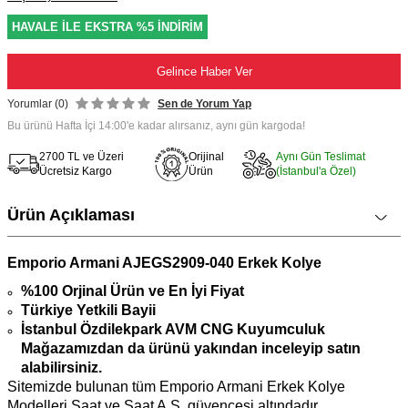
HAVALE İLE EKSTRA %5 İNDİRİM
Gelince Haber Ver
Yorumlar (0)
Sen de Yorum Yap
Bu ürünü Hafta İçi 14:00'e kadar alırsanız, aynı gün kargoda!
2700 TL ve Üzeri
Orijinal
Aynı Gün Teslimat
Ücretsiz Kargo
Ürün
(İstanbul'a Özel)
Ürün Açıklaması
Emporio Armani AJEGS2909-040 Erkek Kolye
%100 Orjinal Ürün ve En İyi Fiyat
Türkiye Yetkili Bayii
İstanbul Özdilekpark AVM CNG Kuyumculuk
Mağazamızdan da ürünü yakından inceleyip satın
alabilirsiniz.
Sitemizde bulunan tüm Emporio Armani Erkek Kolye
Modelleri Saat ve Saat A.Ş. güvencesi altındadır.