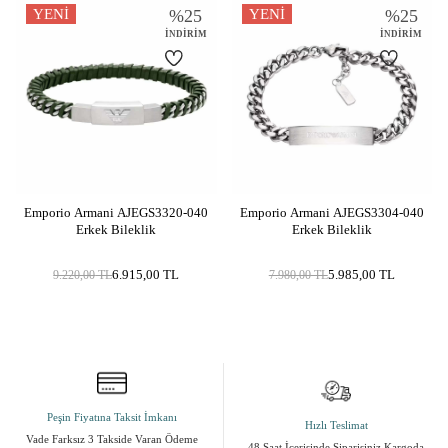
Ürün Açıklaması
YENI
%
25
YENI
%
25
İNDIRIM
İNDIRIM
Marka
EMPORIO ARMANI
Cinsiyet
Erkek
Metal Cinsi
Paslanmaz Çelik
Kategori
Kolye
Modeli
Erkek Takıları
Materyal Rengi
Metalik Gri, Lacivert
Emporio Armani AJEGS3320-040
Emporio Armani AJEGS3304-040
Erkek Bileklik
Erkek Bileklik
6.915,00
TL
5.985,00
TL
9.220,00
TL
7.980,00
TL
Peşin Fiyatına Taksit İmkanı
Hızlı Teslimat
Vade Farksız 3 Takside Varan Ödeme
48 Saat İçerisinde Siparişiniz Kargoda