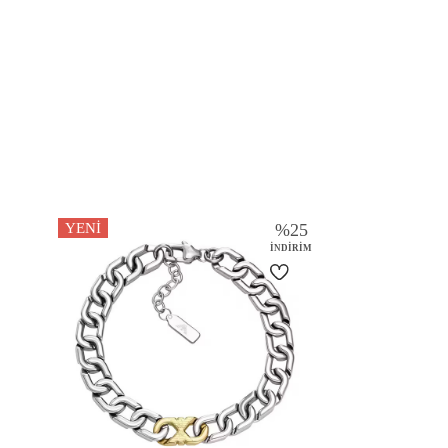
YENI
%
25
İNDIRIM