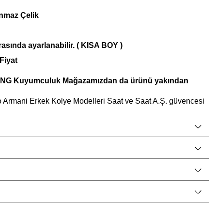
nmaz Çelik
asında ayarlanabilir. ( KISA BOY )
Fiyat
 CNG Kuyumculuk Mağazamızdan da ürünü yakından
 Armani Erkek Kolye Modelleri Saat ve Saat A.Ş. güvencesi
Armani Kutusu ve Onaylanmış Orijinal Garanti Belgesi ile
irlikte altın takılar, gümüş takılar ve gümüş eşyalar için özel
tir.
omosyonlar nedeniyle mağaza fiyatlarımızdan daha ucuz olabilir.
nızın en özel anına anlam katacak bu ürün, nişan hediyesi
ecek mükemmel bir seçenektir.