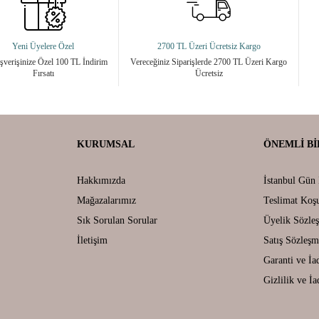
Yeni Üyelere Özel
2700 TL Üzeri Ücretsiz Kargo
ışverişinize Özel 100 TL İndirim
Vereceğiniz Siparişlerde 2700 TL Üzeri Kargo
Fırsatı
Ücretsiz
KURUMSAL
ÖNEMLI BI
Hakkımızda
İstanbul Gün 
Mağazalarımız
Teslimat Koşu
Sık Sorulan Sorular
Üyelik Sözle
İletişim
Satış Sözleşm
Garanti ve İa
Gizlilik ve İa