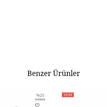
Benzer Ürünler
%
25
YENI
İNDIRIM