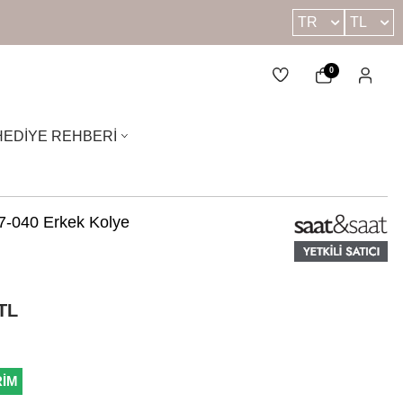
TR
TL
0
HEDIYE REHBERI
-040 Erkek Kolye
TL
RİM