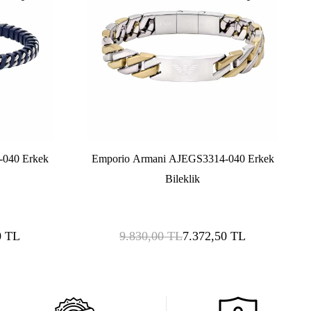
-040 Erkek
Emporio Armani AJEGS3314-040 Erkek
Bileklik
0
TL
9.830,00
TL
7.372,50
TL