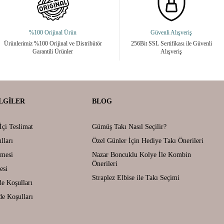
%100 Orijinal Ürün
Güvenli Alışveriş
Ürünlerimiz %100 Orijinal ve Distribütör
256Bit SSL Sertifikası ile Güvenli
Garantili Ürünler
Alışveriş
LGILER
BLOG
İçi Teslimat
Gümüş Takı Nasıl Seçilir?
lları
Özel Günler İçin Hediye Takı Önerileri
şmesi
Nazar Boncuklu Kolye İle Kombin
Önerileri
esi
Straplez Elbise ile Takı Seçimi
de Koşulları
de Koşulları