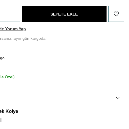
SEPETE EKLE
de Yorum Yap
ırsanız, aynı gün kargoda!
rgo
l'a Özel)
ek Kolye
l