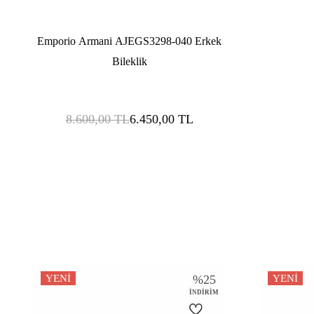
Emporio Armani AJEGS3298-040 Erkek
Bileklik
8.600,00
TL
6.450,00
TL
YENI
%
25
YENI
İNDIRIM