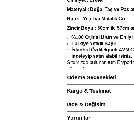
Cinsiyet : Erkek
Materyal : Doğal Taş
ve Pasla
Renk : Yeşil ve Metalik Gri
Zincir Boyu : 50cm ile 57cm ar
%100 Orjinal Ürün ve En İyi 
Türkiye Yetkili Bayii
İstanbul Özdilekpark AVM
inceleyip satın alabilirsiniz.
Sitemizde bulunan tüm Emporio
altındadır.
Ödeme Seçenekleri
1 Yıl Garantilidir.
Siparişiniz, Orijinal Emporio 
Kargo & Teslimat
birlikte gönderilmektedir
Emporio Armani Erkek Kolye ile b
İade & Değişim
cilalı parlatma bezi gönderilecek
Yorumlar
Ürün fiyatları, websitesine özel pr
Şıklığı ve zarafetiyle, hayatı
olarak sevdiklerinizi etkiley