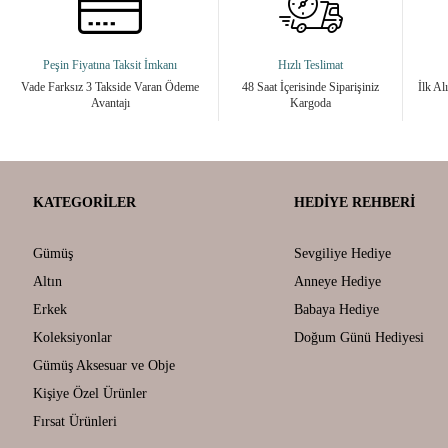
Peşin Fiyatına Taksit İmkanı
Hızlı Teslimat
Vade Farksız 3 Takside Varan Ödeme
48 Saat İçerisinde Siparişiniz
İlk Al
Avantajı
Kargoda
KATEGORILER
HEDIYE REHBERI
Gümüş
Sevgiliye Hediye
Altın
Anneye Hediye
Erkek
Babaya Hediye
Koleksiyonlar
Doğum Günü Hediyesi
Gümüş Aksesuar ve Obje
Kişiye Özel Ürünler
Fırsat Ürünleri