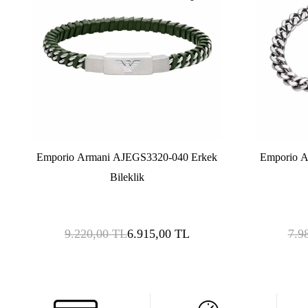
Emporio Armani AJEGS3320-040 Erkek
Emporio A
Bileklik
9.220,00
TL
6.915,00
TL
7.9