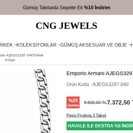
2700TL
Üzeri Ücretsiz Kargo
CNG JEWELS
RKEK
KOLEKSIYONLAR
GÜMÜŞ AKSESUAR VE OBJE
ani AJEGS3297-040 Erkek
Kolye
Emporio Armani AJEGS3297
Ürün Kodu :
AJEGS3297-040
%
25
7.372,50
9.830,00
TL
İNDIRIM
Peşin Fiyatına 3 Taksit
HAVALE İLE EKSTRA %5 İNDİ