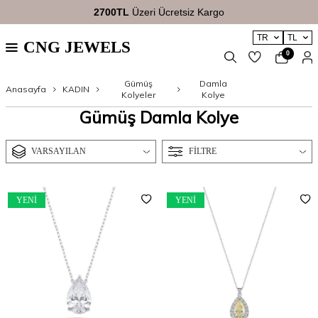
2700TL
Üzeri Ücretsiz Kargo
TR
TL
CNG JEWELS
0
Gümüş
Damla
Anasayfa
KADIN
Kolyeler
Kolye
Gümüş Damla Kolye
VARSAYILAN
FILTRE
YENI
YENI