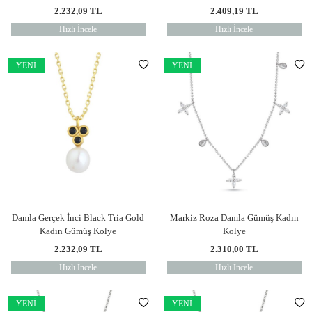
2.232,09
TL
2.409,19
TL
Hızlı İncele
Hızlı İncele
YENI
YENI
Damla Gerçek İnci Black Tria Gold
Markiz Roza Damla Gümüş Kadın
Kadın Gümüş Kolye
Kolye
2.232,09
TL
2.310,00
TL
Hızlı İncele
Hızlı İncele
YENI
YENI