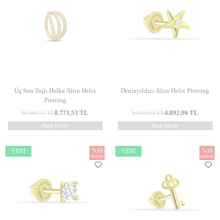
Üç Sıra Taşlı Halka Altın Helix
Denizyıldızı Altın Helix Piercing
Piercing
9.746,15
TL
8.771,53
TL
5.436,63
TL
4.892,96
TL
Hızlı İncele
Hızlı İncele
%
10
%
10
YENI
YENI
İNDIRIM
İNDIRIM