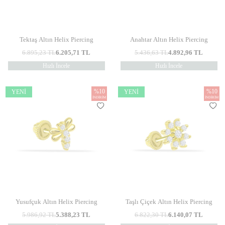
Tektaş Altın Helix Piercing
Anahtar Altın Helix Piercing
6.895,23
TL
6.205,71
TL
5.436,63
TL
4.892,96
TL
Hızlı İncele
Hızlı İncele
%
10
%
10
YENI
YENI
İNDIRIM
İNDIRIM
Yusufçuk Altın Helix Piercing
Taşlı Çiçek Altın Helix Piercing
5.986,92
TL
5.388,23
TL
6.822,30
TL
6.140,07
TL