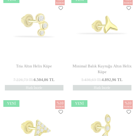
İNDIRIM
İNDIRIM
Tria Altın Helix Küpe
Minimal Balık Kuyruğu Altın Helix
Küpe
7.226,73
TL
6.504,06
TL
5.436,63
TL
4.892,96
TL
Hızlı İncele
Hızlı İncele
%
10
%
10
YENI
YENI
İNDIRIM
İNDIRIM