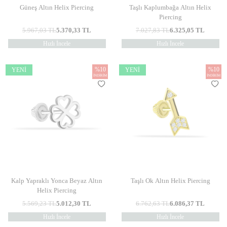
Güneş Altın Helix Piercing
Taşlı Kaplumbağa Altın Helix
Piercing
5.967,03
TL
5.370,33
TL
7.027,83
TL
6.325,05
TL
Hızlı İncele
Hızlı İncele
%
10
%
10
YENI
YENI
İNDIRIM
İNDIRIM
Kalp Yapraklı Yonca Beyaz Altın
Taşlı Ok Altın Helix Piercing
Helix Piercing
5.569,23
TL
5.012,30
TL
6.762,63
TL
6.086,37
TL
Hızlı İncele
Hızlı İncele