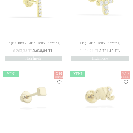
Taşlı Çubuk Altın Helix Piercing
Haç Altın Helix Piercing
6.265,38
TL
5.638,84
TL
6.404,61
TL
5.764,15
TL
Hızlı İncele
Hızlı İncele
%
10
%
10
YENI
YENI
İNDIRIM
İNDIRIM