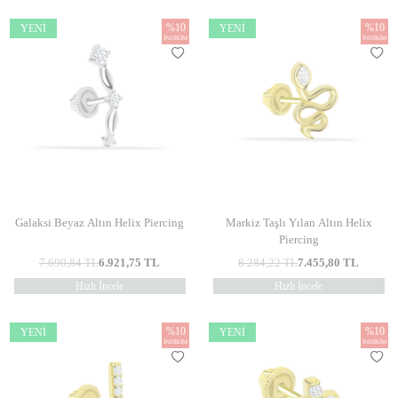
%
10
%
10
YENI
YENI
İNDIRIM
İNDIRIM
Galaksi Beyaz Altın Helix Piercing
Markiz Taşlı Yılan Altın Helix
Piercing
7.690,84
TL
6.921,75
TL
8.284,22
TL
7.455,80
TL
Hızlı İncele
Hızlı İncele
%
10
%
10
YENI
YENI
İNDIRIM
İNDIRIM