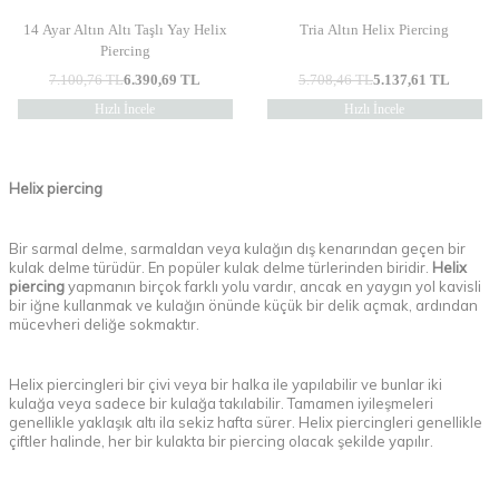
14 Ayar Altın Altı Taşlı Yay Helix
Tria Altın Helix Piercing
Piercing
7.100,76
TL
6.390,69
TL
5.708,46
TL
5.137,61
TL
Hızlı İncele
Hızlı İncele
Helix piercing
Bir sarmal delme, sarmaldan veya kulağın dış kenarından geçen bir
kulak delme türüdür. En popüler kulak delme türlerinden biridir.
Helix
piercing
yapmanın birçok farklı yolu vardır, ancak en yaygın yol kavisli
bir iğne kullanmak ve kulağın önünde küçük bir delik açmak, ardından
mücevheri deliğe sokmaktır.
Helix piercingleri bir çivi veya bir halka ile yapılabilir ve bunlar iki
kulağa veya sadece bir kulağa takılabilir. Tamamen iyileşmeleri
genellikle yaklaşık altı ila sekiz hafta sürer. Helix piercingleri genellikle
çiftler halinde, her bir kulakta bir piercing olacak şekilde yapılır.