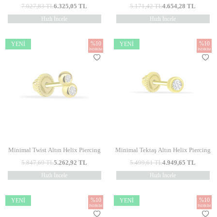
7.027,83
TL
6.325,05
TL
5.171,42
TL
4.654,28
TL
Hızlı İncele
Hızlı İncele
%
10
%
10
YENI
YENI
İNDIRIM
İNDIRIM
Minimal Twist Altın Helix Piercing
Minimal Tektaş Altın Helix Piercing
5.847,69
TL
5.262,92
TL
5.499,61
TL
4.949,65
TL
Hızlı İncele
Hızlı İncele
%
10
%
10
YENI
YENI
İNDIRIM
İNDIRIM