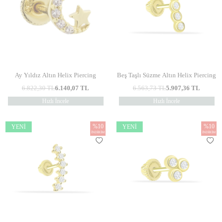
Ay Yıldız Altın Helix Piercing
Beş Taşlı Süzme Altın Helix Piercing
6.822,30
TL
6.140,07
TL
6.563,73
TL
5.907,36
TL
Hızlı İncele
Hızlı İncele
%
10
%
10
YENI
YENI
İNDIRIM
İNDIRIM