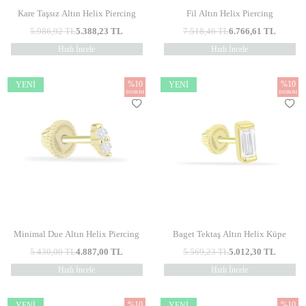
Kare Taşsız Altın Helix Piercing
Fil Altın Helix Piercing
5.986,92
TL
5.388,23
TL
7.518,46
TL
6.766,61
TL
Hızlı İncele
Hızlı İncele
%
10
%
10
YENI
YENI
İNDIRIM
İNDIRIM
Minimal Due Altın Helix Piercing
Baget Tektaş Altın Helix Küpe
5.430,00
TL
4.887,00
TL
5.569,23
TL
5.012,30
TL
Hızlı İncele
Hızlı İncele
%
10
%
10
YENI
YENI