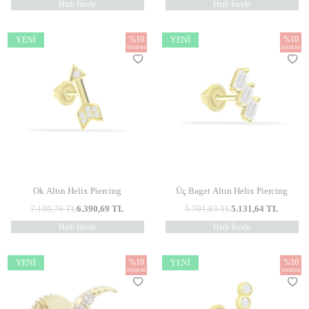
Hızlı İncele
Hızlı İncele
%
10
%
10
YENI
YENI
İNDIRIM
İNDIRIM
Ok Altın Helix Piercing
Üç Baget Altın Helix Piercing
7.100,76
TL
6.390,69
TL
5.701,83
TL
5.131,64
TL
Hızlı İncele
Hızlı İncele
%
10
%
10
YENI
YENI
İNDIRIM
İNDIRIM