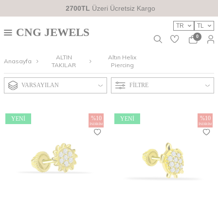
2700TL
Üzeri Ücretsiz Kargo
TR
TL
CNG JEWELS
0
ALTIN
Altın Helix
Anasayfa
TAKILAR
Piercing
VARSAYILAN
FILTRE
%
10
%
10
YENI
YENI
İNDIRIM
İNDIRIM