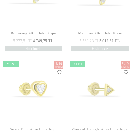
Bomerang Altın Helix Küpe
Marquise Altın Helix Küpe
5.277,51
TL
4.749,75
TL
5.569,23
TL
5.012,30
TL
Hızlı İncele
Hızlı İncele
%
10
%
10
YENI
YENI
İNDIRIM
İNDIRIM
Amore Kalp Altın Helix Küpe
Minimal Triangle Altın Helix Küpe