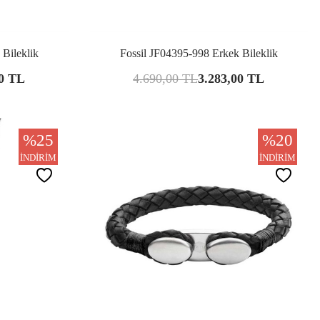
şılaştır
Karşılaştır
 Bileklik
Fossil JF04395-998 Erkek Bileklik
0
TL
4.690,00
TL
3.283,00
TL
%
25
%
20
İNDIRIM
İNDIRIM