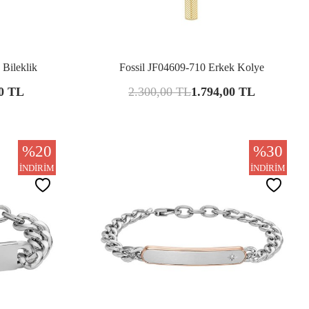
şılaştır
Karşılaştır
 Bileklik
Fossil JF04609-710 Erkek Kolye
0
TL
2.300,00
TL
1.794,00
TL
%
20
%
30
İNDIRIM
İNDIRIM