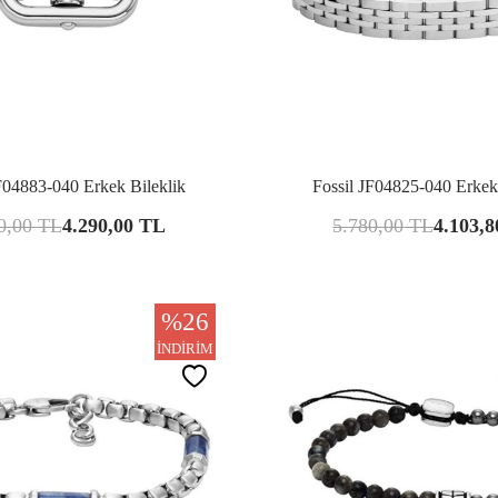
Karşılaştır
Kar
F04883-040 Erkek Bileklik
Fossil JF04825-040 Erkek
0,00
TL
4.290,00
TL
5.780,00
TL
4.103,8
%
26
İNDIRIM