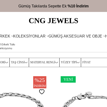
2700TL
Üzeri Ücretsiz Kargo
CNG JEWELS
RKEK
KOLEKSIYONLAR
GÜMÜŞ AKSESUAR VE OBJE
l Erkek Takı
eksiyonu
ORI
TAŞ CINSI
MATERYAL RENGI
YÜZEY TIPI
FIYAT
%
25
YENI
İNDIRIM