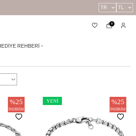
TR
TL
0
HEDIYE REHBERI
%
25
%
25
YENI
İNDIRIM
İNDIRIM