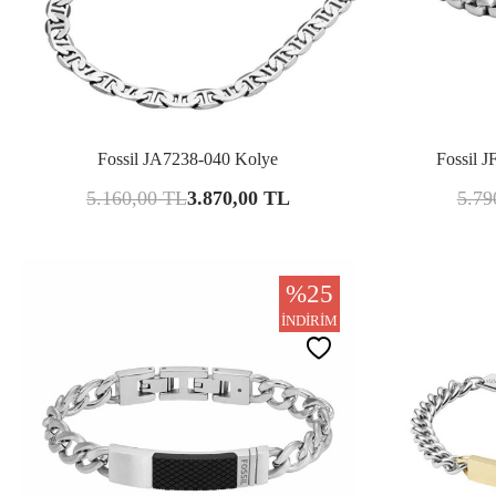
Karşılaştır
Fossil JA7238-040 Kolye
Fossil J
5.160,00
TL
3.870,00
TL
5.79
%
25
İNDIRIM