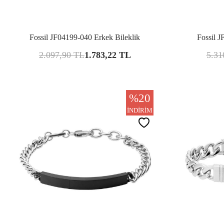
Karşılaştır
Fossil JF04199-040 Erkek Bileklik
Fossil J
2.097,90
TL
1.783,22
TL
5.31
%
20
İNDIRIM