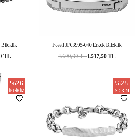
şılaştır
Karşılaştır
 Bileklik
Fossil JF03995-040 Erkek Bileklik
0
TL
4.690,00
TL
3.517,50
TL
%
26
%
28
İNDIRIM
İNDIRIM