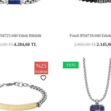
Karşılaştır
Kar
F04725-040 Erkek Bileklik
Fossil JF04718-040 Erkek
0,00
TL
4.284,60
TL
2.860,00
TL
2.145,0
%
25
YENI
İNDIRIM