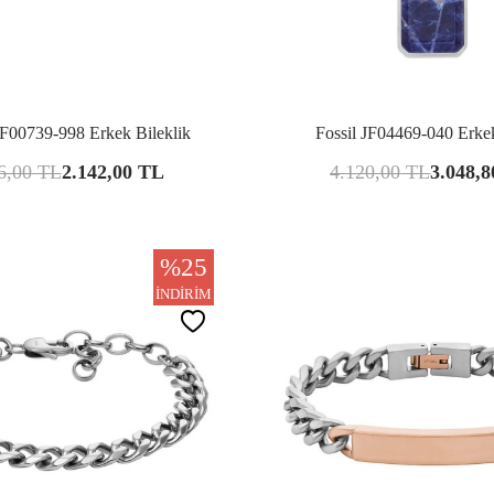
Karşılaştır
Kar
OF00739-998 Erkek Bileklik
Fossil JF04469-040 Erke
6,00
TL
2.142,00
TL
4.120,00
TL
3.048,8
%
25
İNDIRIM