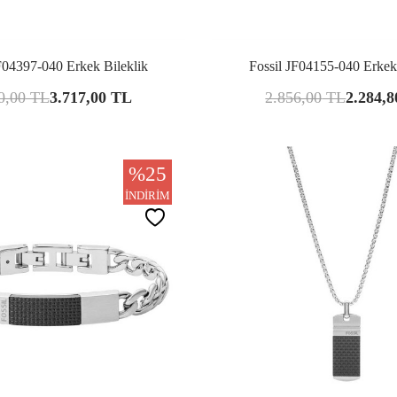
Karşılaştır
Kar
F04397-040 Erkek Bileklik
Fossil JF04155-040 Erkek
0,00
TL
3.717,00
TL
2.856,00
TL
2.284,8
%
25
İNDIRIM