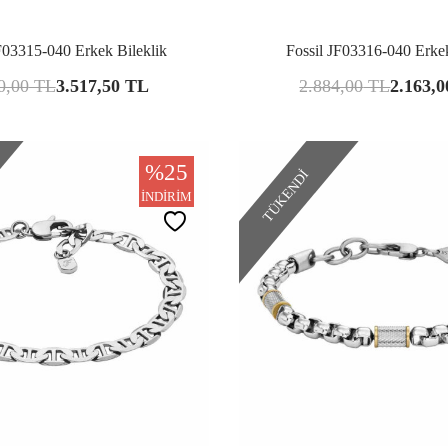
Karşılaştır
Kar
F03315-040 Erkek Bileklik
Fossil JF03316-040 Erke
0,00
TL
3.517,50
TL
2.884,00
TL
2.163,0
%
25
TÜKENDI
İNDIRIM
Karşılaştır
Kar