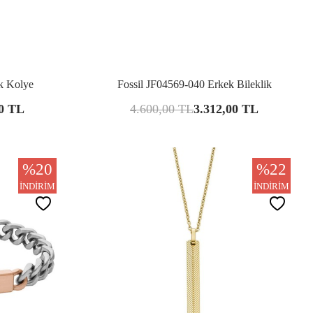
şılaştır
Karşılaştır
k Kolye
Fossil JF04569-040 Erkek Bileklik
0
TL
4.600,00
TL
3.312,00
TL
%
20
%
22
İNDIRIM
İNDIRIM