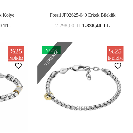
şılaştır
Karşılaştır
k Kolye
Fossil JF02625-040 Erkek Bileklik
0
TL
2.298,00
TL
1.838,40
TL
%
25
%
25
YENI
TÜKENDI
İNDIRIM
İNDIRIM
şılaştır
Karşılaştır