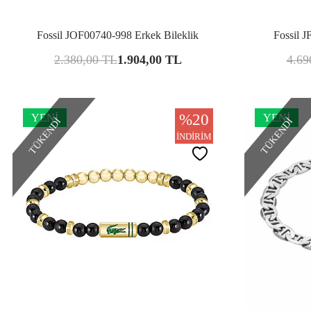
Karşılaştır
Fossil JOF00740-998 Erkek Bileklik
Fossil J
2.380,00
TL
1.904,00
TL
4.69
%
20
YENI
YENI
TÜKENDI
TÜKENDI
İNDIRIM
Karşılaştır