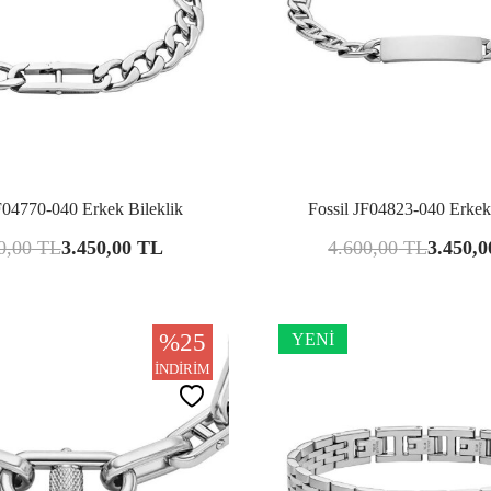
Karşılaştır
Kar
F04770-040 Erkek Bileklik
Fossil JF04823-040 Erkek
0,00
TL
3.450,00
TL
4.600,00
TL
3.450,0
%
25
YENI
İNDIRIM