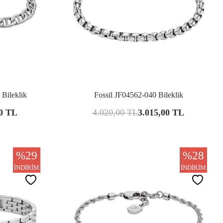
şılaştır
Karşılaştır
 Bileklik
Fossil JF04562-040 Bileklik
0
TL
4.020,00
TL
3.015,00
TL
%
29
%
28
İNDIRIM
İNDIRIM