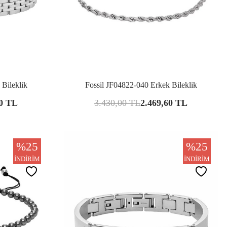
şılaştır
Karşılaştır
 Bileklik
Fossil JF04822-040 Erkek Bileklik
0
TL
3.430,00
TL
2.469,60
TL
%
25
%
25
İNDIRIM
İNDIRIM