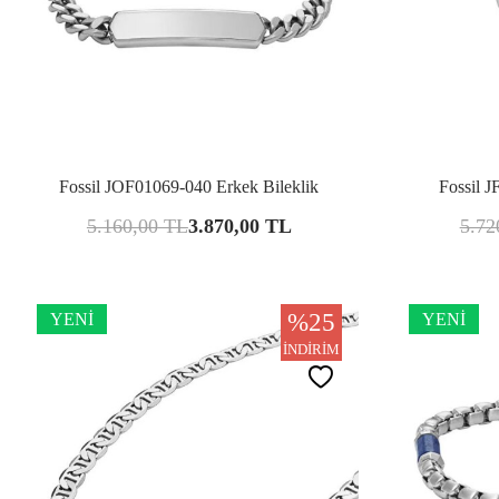
Karşılaştır
Fossil JOF01069-040 Erkek Bileklik
Fossil J
5.160,00
TL
3.870,00
TL
5.72
%
25
YENI
YENI
İNDIRIM