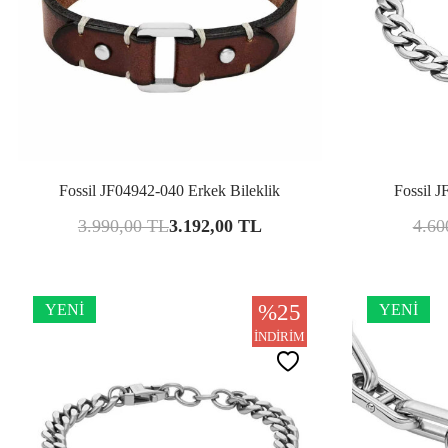
Karşılaştır
Fossil JF04942-040 Erkek Bileklik
Fossil J
3.990,00
TL
3.192,00
TL
4.60
%
25
YENI
YENI
İNDIRIM