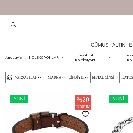
GÜMÜŞ
ALTIN
E
Fossil Takı
Fossi
Anasayfa
KOLEKSİYONLAR
Koleksiyonu
Kol
VARSAYILAN
MARKA
CINSIYET
METAL CINSI
KATEG
%
20
YENI
YENI
İNDIRIM