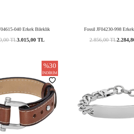
Karşılaştır
Kar
F04615-040 Erkek Bileklik
Fossil JF04230-998 Erkek
0,00
TL
3.015,00
TL
2.856,00
TL
2.284,8
%
30
İNDIRIM