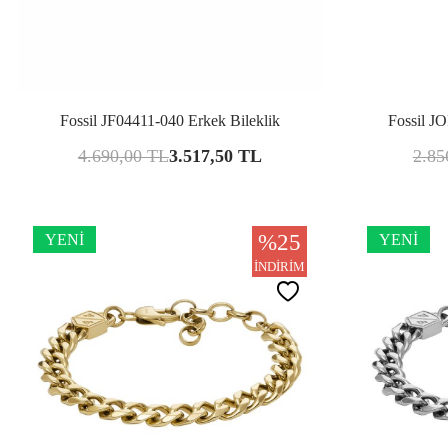
Karşılaştır
Fossil JF04411-040 Erkek Bileklik
Fossil J
4.690,00
TL
3.517,50
TL
2.85
%
25
YENI
YENI
İNDIRIM