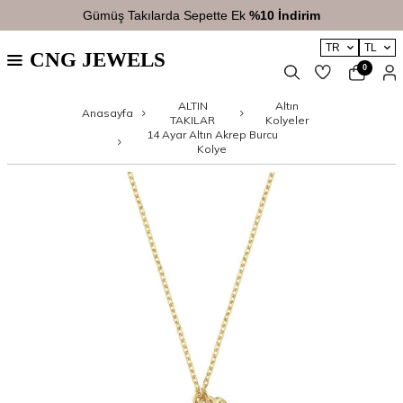
Gümüş Takılarda Sepette Ek
%10 İndirim
TR
TL
CNG JEWELS
0
ALTIN
Altın
Anasayfa
TAKILAR
Kolyeler
14 Ayar Altın Akrep Burcu
Kolye