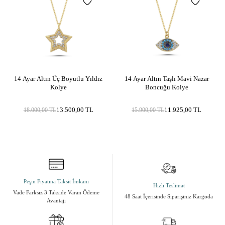
14 Ayar Altın Üç Boyutlu Yıldız
14 Ayar Altın Taşlı Mavi Nazar
Kolye
Boncuğu Kolye
13.500,00
TL
11.925,00
TL
18.000,00
TL
15.900,00
TL
Peşin Fiyatına Taksit İmkanı
Hızlı Teslimat
Vade Farksız 3 Takside Varan Ödeme
48 Saat İçerisinde Siparişiniz Kargoda
Avantajı