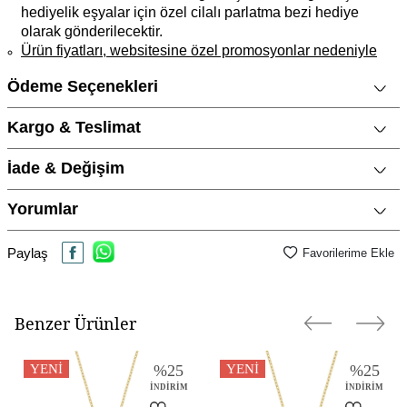
hediyelik eşyalar için özel cilalı parlatma bezi hediye
olarak gönderilecektir.
Ürün fiyatları, websitesine özel promosyonlar nedeniyle
mağaza fiyatlarımızdan daha ucuz olabilir.
Ödeme Seçenekleri
Ürün Açıklaması
Kargo & Teslimat
Cinsiyet
Kadın
Metal Cinsi
14 Ayar Altın
İade & Değişim
Kategori
Kolye
Yorumlar
Materyal Rengi
Sarı Altın / Gold
Paylaş
Yüzey Tipi
Parlak
Favorilerime Ekle
Benzer Ürünler
YENI
%
25
YENI
%
25
İNDIRIM
İNDIRIM