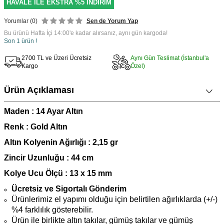
HAVALE İLE EKSTRA %5 İNDİRİM
Yorumlar (0)
Sen de Yorum Yap
Bu ürünü Hafta İçi 14:00'e kadar alırsanız, aynı gün kargoda!
Son 1 ürün !
2700 TL ve Üzeri Ücretsiz
Aynı Gün Teslimat (İstanbul'a
Kargo
Özel)
Ürün Açıklaması
Maden : 14 Ayar Altın
Renk : Gold Altın
Altın Kolyenin Ağırlığı : 2,15 gr
Zincir Uzunluğu : 44 cm
Kolye Ucu Ölçü : 13 x 15 mm
Ücretsiz ve Sigortalı Gönderim
Ürünlerimiz el yapımı olduğu için belirtilen ağırlıklarda (+/-)
%4 farklılık gösterebilir.
Ürün ile birlikte altın takılar, gümüş takılar ve gümüş