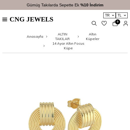
Gümüş Takılarda Sepette Ek
%10 İndirim
TR
TL
CNG JEWELS
0
ALTIN
Altın
Anasayfa
TAKILAR
Küpeler
14 Ayar Altın Focus
Küpe