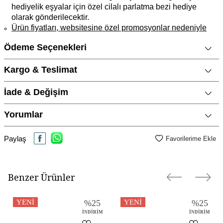
hediyelik eşyalar için özel cilalı parlatma bezi hediye
olarak gönderilecektir.
Ürün fiyatları, websitesine özel promosyonlar nedeniyle
mağaza fiyatlarımızdan daha ucuz olabilir.
Ödeme Seçenekleri
Ürün Açıklaması
Kargo & Teslimat
Marka
CNG Jewels
Cinsiyet
Kadın
İade & Değişim
Metal Cinsi
14 Ayar Altın
Yorumlar
Kategori
Küpe
Paylaş
Materyal Rengi
Sarı Altın / Gold
Favorilerime Ekle
Yüzey Tipi
Parlak
Benzer Ürünler
YENI
%
25
YENI
%
25
İNDIRIM
İNDIRIM