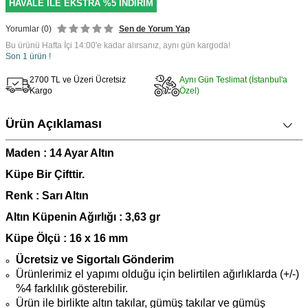
HAVALE İLE EKSTRA %5 İNDİRİM
Yorumlar (0)
Sen de Yorum Yap
Bu ürünü Hafta İçi 14:00'e kadar alırsanız, aynı gün kargoda!
Son 1 ürün !
2700 TL ve Üzeri Ücretsiz
Aynı Gün Teslimat (İstanbul'a
Kargo
Özel)
Ürün Açıklaması
Maden : 14 Ayar A
ltın
Küpe Bir Çifttir.
Renk : Sarı Altın
Altın Küpenin Ağırlığı : 3,63 gr
Küpe Ölçü : 16
x 16 mm
Ücretsiz ve Sigortalı Gönderim
Ürünlerimiz el yapımı olduğu için belirtilen ağırlıklarda (+/-)
%4 farklılık gösterebilir.
Ürün ile birlikte altın takılar, gümüş takılar ve gümüş