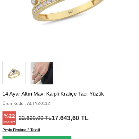
14 Ayar Altın Mavi Kalpli Kraliçe Tacı Yüzük
Ürün Kodu :
ALTYZ0112
%
22
17.643,60
TL
22.620,00
TL
İNDIRIM
Peşin Fiyatına 3 Taksit