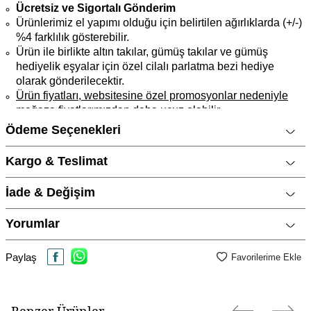
Ücretsiz ve Sigortalı Gönderim
Ürünlerimiz el yapımı olduğu için belirtilen ağırlıklarda (+/-)
%4 farklılık gösterebilir.
Ürün ile birlikte altın takılar, gümüş takılar ve gümüş
hediyelik eşyalar için özel cilalı parlatma bezi hediye
olarak gönderilecektir.
Ürün fiyatları, websitesine özel promosyonlar nedeniyle
mağaza fiyatlarımızdan daha ucuz olabilir.
Ödeme Seçenekleri
Ürün Açıklaması
Marka
CNG Jewels
Kargo & Teslimat
Cinsiyet
Kadın
İade & Değişim
Metal Cinsi
14 Ayar Altın
Yorumlar
Kategori
Yüzük
Taş Cinsi
Zirkon / Cubic Zirconia
Paylaş
Favorilerime Ekle
Materyal Rengi
Sarı Altın / Gold
Yüzey Tipi
Parlak
Benzer Ürünler