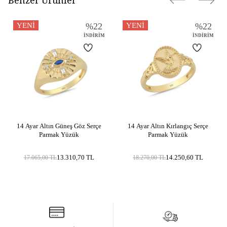
YENI
%
22
YENI
%
22
İNDIRIM
İNDIRIM
14 Ayar Altın Güneş Göz Serçe
14 Ayar Altın Kırlangıç Serçe
Parmak Yüzük
Parmak Yüzük
13.310,70
TL
14.250,60
TL
17.065,00
TL
18.270,00
TL