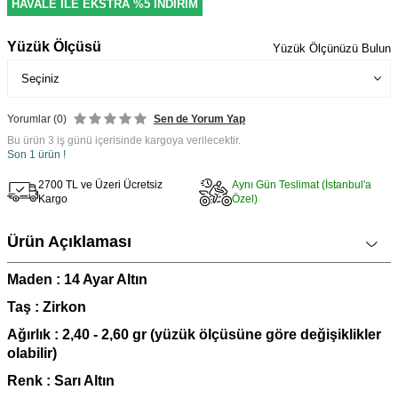
HAVALE İLE EKSTRA %5 İNDİRİM
Yüzük Ölçüsü
Yüzük Ölçünüzü Bulun
Yorumlar (0)
Sen de Yorum Yap
Bu ürün 3 iş günü içerisinde kargoya verilecektir.
Son 1 ürün !
2700 TL ve Üzeri Ücretsiz
Aynı Gün Teslimat (İstanbul'a
Kargo
Özel)
Ürün Açıklaması
Maden : 14 Ayar Altın
Taş : Zirkon
Ağırlık : 2,40 - 2,60 gr (yüzük ölçüsüne göre değişiklikler
olabilir)
Renk : Sarı Altın