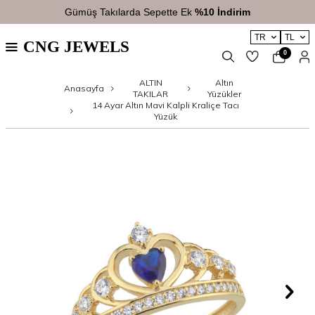
Gümüş Takılarda Sepette Ek
%10 İndirim
TR
TL
CNG JEWELS
0
ALTIN
Altın
Anasayfa
TAKILAR
Yüzükler
14 Ayar Altın Mavi Kalpli Kraliçe Tacı
Yüzük