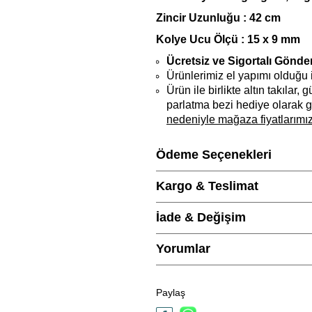
Zincir Uzunluğu : 42 cm
Kolye Ucu Ölçü : 15 x 9 mm
Ücretsiz ve Sigortalı Gönde
Ürünlerimiz el yapımı olduğu içi
Ürün ile birlikte altın takılar,
parlatma bezi hediye olarak g
nedeniyle mağaza fiyatlarımız
Ödeme Seçenekleri
Ürün Açıklaması
Kargo & Teslimat
Marka
İade & Değişim
Cinsiyet
Yorumlar
Metal Cinsi
Kategori
Paylaş