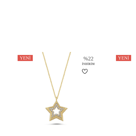
YENI
%
22
YENI
İNDIRIM