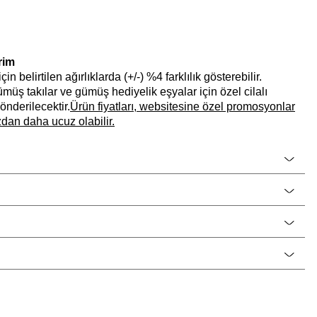
rim
n belirtilen ağırlıklarda (+/-) %4 farklılık gösterebilir.
 gümüş takılar ve gümüş hediyelik eşyalar için özel cilalı
önderilecektir.
Ürün fiyatları, websitesine özel promosyonlar
dan daha ucuz olabilir.
CNG Jewels
Kadın
14 Ayar Altın
Kolye