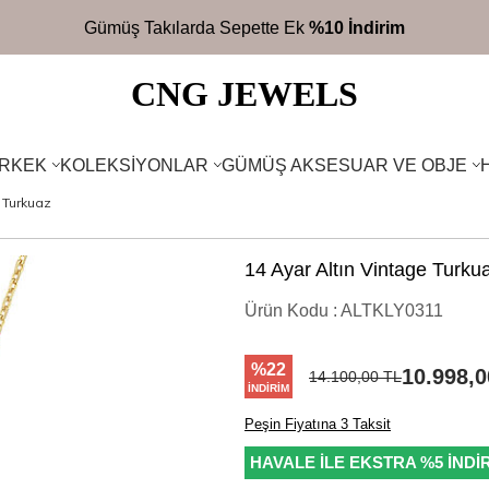
Gümüş Takılarda Sepette Ek
%10 İndirim
CNG JEWELS
RKEK
KOLEKSIYONLAR
GÜMÜŞ AKSESUAR VE OBJE
 Turkuaz
14 Ayar Altın Vintage Turku
Ürün Kodu :
ALTKLY0311
%
22
10.998,0
14.100,00
TL
İNDIRIM
Peşin Fiyatına 3 Taksit
HAVALE İLE EKSTRA %5 İNDİ