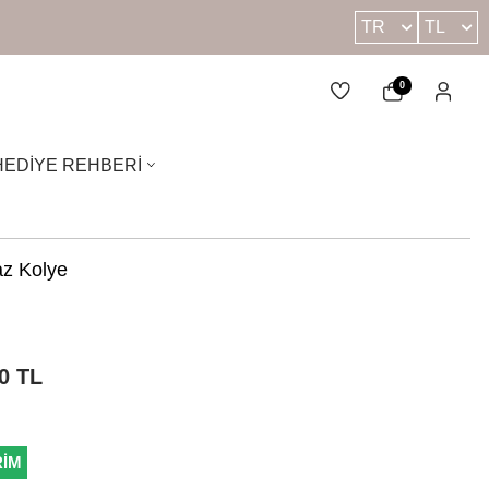
TR
TL
0
HEDIYE REHBERI
az Kolye
0
TL
RİM