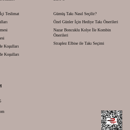
İçi Teslimat
Gümüş Takı Nasıl Seçilir?
lları
Özel Günler İçin Hediye Takı Önerileri
şmesi
Nazar Boncuklu Kolye İle Kombin
Önerileri
esi
Straplez Elbise ile Takı Seçimi
de Koşulları
de Koşulları
M
5
com