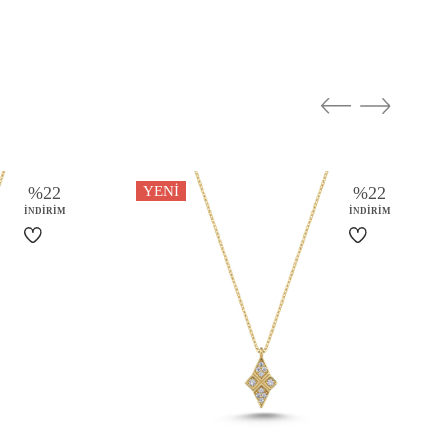
Turkuaz, Firuze / Turquoise
Sarı Altın / Gold
Parlak
%
22
YENI
%
22
İNDIRIM
İNDIRIM