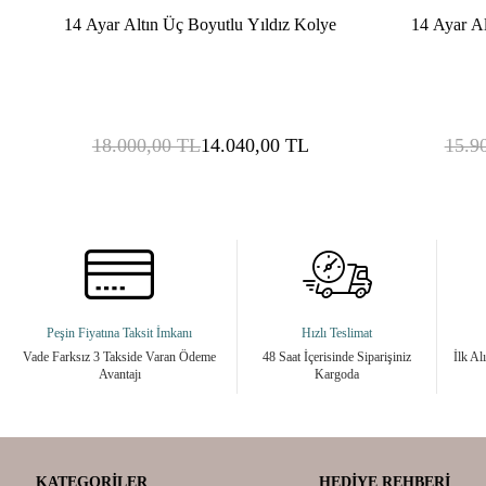
14 Ayar Altın Üç Boyutlu Yıldız Kolye
14 Ayar Al
18.000,00
TL
14.040,00
TL
15.9
Peşin Fiyatına Taksit İmkanı
Hızlı Teslimat
Vade Farksız 3 Takside Varan Ödeme
48 Saat İçerisinde Siparişiniz
İlk Al
Avantajı
Kargoda
KATEGORILER
HEDIYE REHBERI