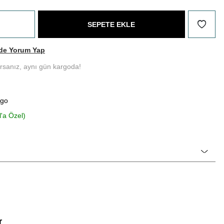
SEPETE EKLE
de Yorum Yap
ırsanız, aynı gün kargoda!
rgo
l'a Özel)
r