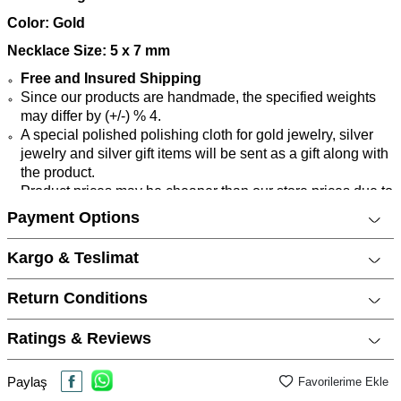
Color: Gold
Necklace Size: 5 x 7 mm
Free and Insured Shipping
Since our products are handmade, the specified weights
may differ by (+/-) % 4.
A special polished polishing cloth for gold jewelry, silver
jewelry and silver gift items will be sent as a gift along with
the product.
Product prices may be cheaper than our store prices due to
website-specific promotions.
Payment Options
Warranty
1 Yıl Garantilidir.
Kargo & Teslimat
Features
Return Conditions
Marka
CNG Jewels
Ratings & Reviews
Cinsiyet
Kadın
Metal Cinsi
14 Ayar Altın
Paylaş
Favorilerime Ekle
Kategori
Kolye