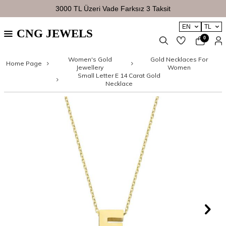
3000 TL Üzeri Vade Farksız 3 Taksit
EN
TL
CNG JEWELS
0
Women's Gold
Gold Necklaces For
Home Page
Jewellery
Women
Small Letter E 14 Carat Gold
Necklace