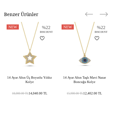
Modeli
Harf
Benzer Ürünler
Materyal Rengi
Sarı Altın / Gold
NEW
%
22
NEW
%
22
DISCOUNT
DISCOUNT
14 Ayar Altın Üç Boyutlu Yıldız
14 Ayar Altın Taşlı Mavi Nazar
Kolye
Boncuğu Kolye
14,040.00
TL
12,402.00
TL
18,000.00
TL
15,900.00
TL