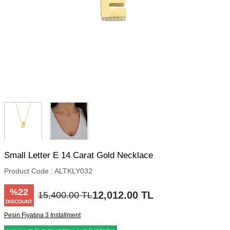
Small Letter E 14 Carat Gold Necklace
Product Code :
ALTKLY032
%
22
12,012.00
TL
15,400.00
TL
DISCOUNT
Peşin Fiyatına 3 Installment