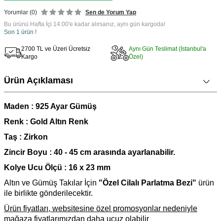
Yorumlar (0)
Sen de Yorum Yap
Bu ürünü Hafta İçi 14:00'e kadar alırsanız, aynı gün kargoda!
Son 1 ürün !
2700 TL ve Üzeri Ücretsiz
Aynı Gün Teslimat (İstanbul'a
Kargo
Özel)
Ürün Açıklaması
Maden : 925 Ayar Gümüş
Renk : Gold Altın Renk
Taş : Zirkon
Zincir Boyu :
40 - 45 cm arasında ayarlanabilir.
Kolye Ucu Ölçü : 16 x 23 mm
Altın ve G
ümüş Takılar İçin
"Özel Cilalı Parlatma Bezi"
ürün
ile birlikte gönderilecektir.
Ürün fiyatları, websitesine özel promosyonlar nedeniyle
mağaza fiyatlarımızdan daha ucuz olabilir