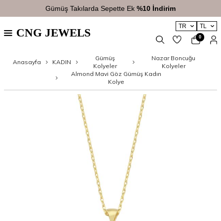
Gümüş Takılarda Sepette Ek
%10 İndirim
TR
TL
CNG JEWELS
0
Gümüş
Nazar Boncuğu
Anasayfa
KADIN
Kolyeler
Kolyeler
Almond Mavi Göz Gümüş Kadın
Kolye