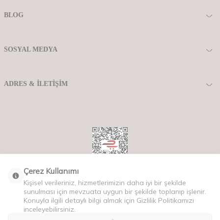
BLOG
SOSYAL MEDYA
ADRES & İLETIŞIM
Çerez Kullanımı
Kişisel verileriniz, hizmetlerimizin daha iyi bir şekilde
Copyriht © 2025 Tüm Hakları Saklıdır.
sunulması için mevzuata uygun bir şekilde toplanıp işlenir.
Konuyla ilgili detaylı bilgi almak için Gizlilik Politikamızı
inceleyebilirsiniz.