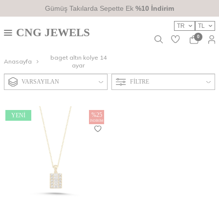
Gümüş Takılarda Sepette Ek
%10 İndirim
TR
TL
CNG JEWELS
0
baget altın kolye 14
Anasayfa
ayar
VARSAYILAN
FILTRE
%
25
YENI
İNDIRIM