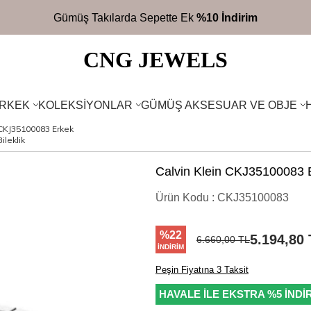
CNG JEWELS
RKEK
KOLEKSIYONLAR
GÜMÜŞ AKSESUAR VE OBJE
 CKJ35100083 Erkek
Bileklik
Calvin Klein CKJ35100083 E
Ürün Kodu :
CKJ35100083
%
22
5.194,80
6.660,00
TL
İNDIRIM
Peşin Fiyatına 3 Taksit
HAVALE İLE EKSTRA %5 İNDİ