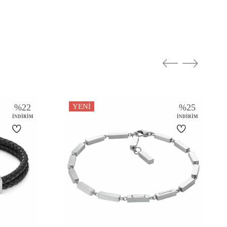
CALVIN KLEIN
Erkek
Paslanmaz Çelik
Bileklik
%
22
YENI
%
25
İNDIRIM
İNDIRIM
Metalik Gri
Parlak, Mat