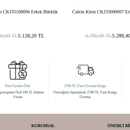
in CKJ35100096 Erkek Bileklik
Calvin Klein CKJ35000097 Erk
60,00
TL
5.128,20
TL
6.780,00
TL
5.288,4
Yeni Üyelere Özel
2700 TL Üzeri Ücretsiz Kargo
ışverişinize Özel 100 TL İndirim
Vereceğiniz Siparişlerde 2700 TL Üzeri Kargo
Fırsatı
Ücretsiz
KURUMSAL
ÖNEMLI BI