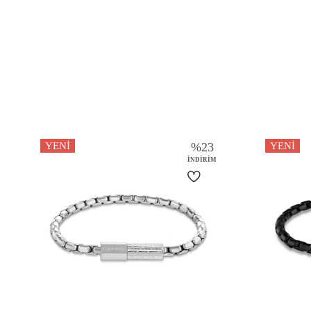
YENI
%
23
YENI
İNDIRIM