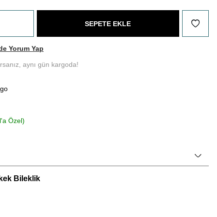
SEPETE EKLE
de Yorum Yap
ırsanız, aynı gün kargoda!
rgo
l'a Özel)
ek Bileklik