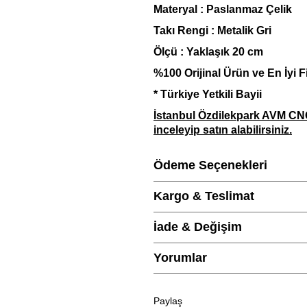
Materyal : Paslanmaz Çelik
Takı Rengi : Metalik Gri
Ö
lçü : Yaklaşık 20 cm
%100 Orijinal Ürün ve En İyi F
* Türkiye Yetkili Bayii
İstanbul Özdilekpark AVM C
inceleyip satın alabilirsiniz.
Sitemizde bulunan tüm Calvin 
Ödeme Seçenekleri
güvencesi altındadır.
Garanti Süresi
: 1 Yıl
Kargo & Teslimat
Siparişiniz,
O
rjinal Calvin Kl
adresinize teslim edilecektir
İade & Değişim
Calvin Klein Erkek Bileklik
ile b
için özel cilalı parlatma bezi he
Yorumlar
Ürün fiyatları, websitesine öz
olabilir
Paylaş