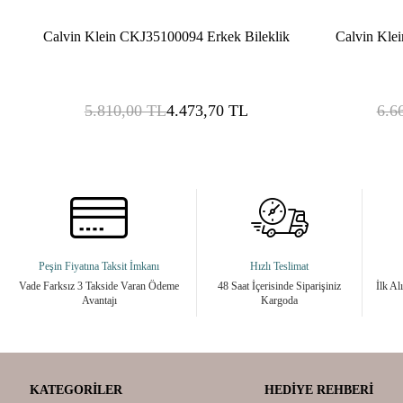
Calvin Klein CKJ35100094 Erkek Bileklik
Calvin Kle
5.810,00
TL
4.473,70
TL
6.6
Peşin Fiyatına Taksit İmkanı
Hızlı Teslimat
Vade Farksız 3 Takside Varan Ödeme
48 Saat İçerisinde Siparişiniz
İlk Al
Avantajı
Kargoda
KATEGORILER
HEDIYE REHBERI