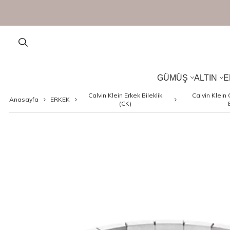
da Sepette Ek
%10 İndirim
GÜMÜŞ
ALTIN
E
Calvin Klein Erkek Bileklik
Calvin Klein
Anasayfa
ERKEK
(CK)