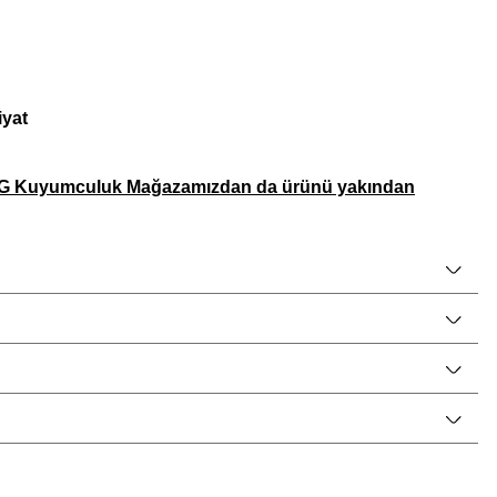
iyat
NG Kuyumculuk Mağazamızdan da ürünü yakından
Klein Erkek Bileklik Modelleri Saat ve Saat Firması
ein Marka Kutusu ve Onaylanmış Garanti Belgesi
ile
irlikte altın takılar, gümüş takılar ve gümüş hediyelik eşyalar
diye olarak gönderilecektir.
el promosyonlar nedeniyle mağaza fiyatlarımızdan daha ucuz