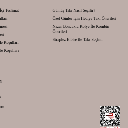
İçi Teslimat
Gümüş Takı Nasıl Seçilir?
lları
Özel Günler İçin Hediye Takı Önerileri
şmesi
Nazar Boncuklu Kolye İle Kombin
Önerileri
esi
Straplez Elbise ile Takı Seçimi
de Koşulları
de Koşulları
M
5
com