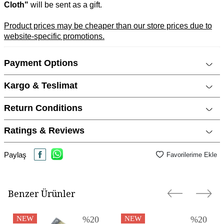
Cloth"
will be sent as a gift.
Product prices may be cheaper than our store prices due to
website-specific promotions.
Features
Payment Options
Marka
CNG Jewels
Kargo & Teslimat
Cinsiyet
Kadın
Metal Cinsi
925 Ayar Gümüş
Return Conditions
Kategori
El Aynası
Ratings & Reviews
Modeli
Çiçekler, Papatya
Paylaş
Materyal Rengi
Eskitme Renk
Favorilerime Ekle
Benzer Ürünler
NEW
%
20
NEW
%
20