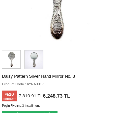
Daisy Pattern Silver Hand Mirror No. 3
Product Code :
AYNA0017
%
20
6,248.73
TL
7,810.91
TL
DISCOUNT
Peşin Fiyatına 3 Installment