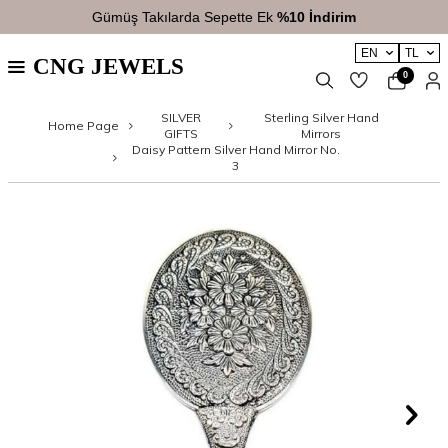
Gümüş Takılarda Sepette Ek
%10 İndirim
EN
TL
CNG JEWELS
0
SILVER
Sterling Silver Hand
Home Page
GIFTS
Mirrors
Daisy Pattern Silver Hand Mirror No.
3