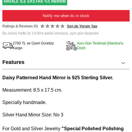
HAVALE İLE EKSTRA %5 İNDİRİM
Notify me when its in stock
Ratings & Reviews (0)
Sen de Yorum Yap
Bu ürünü Hafta İçi 14:00'e kadar alırsanız, aynı gün kargoda!
2700 TL ve Üzeri Ücretsiz
Aynı Gün Teslimat (İstanbul'a
Kargo
Özel)
Features
Daisy Patterned Hand Mirror is 925 Sterling Silver.
Measurement: 8.5 x 17.5 cm.
Specially handmade.
Silver Hand Mirror Size: No 3
For Gold and Silver Jewelry
"Special Polished Polishing