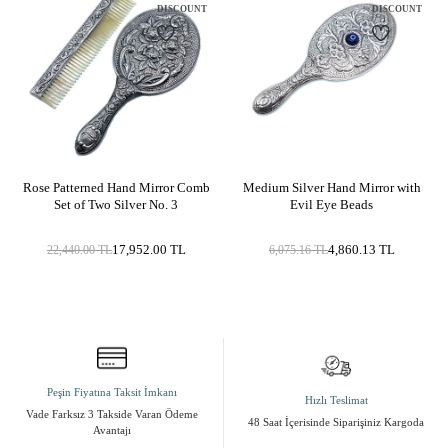
DISCOUNT
DISCOUNT
Rose Patterned Hand Mirror Comb
Medium Silver Hand Mirror with
Set of Two Silver No. 3
Evil Eye Beads
17,952.00
TL
4,860.13
TL
22,440.00
TL
6,075.16
TL
Peşin Fiyatına Taksit İmkanı
Hızlı Teslimat
Vade Farksız 3 Takside Varan Ödeme
48 Saat İçerisinde Siparişiniz Kargoda
Avantajı