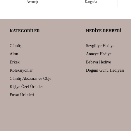
Avantajı
Kargoda
KATEGORILER
HEDIYE REHBERI
Gümüş
Sevgiliye Hediye
Altın
Anneye Hediye
Erkek
Babaya Hediye
Koleksiyonlar
Doğum Günü Hediyesi
Gümüş Aksesuar ve Obje
Kişiye Özel Ürünler
Fırsat Ürünleri