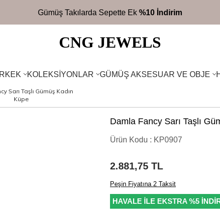
10 İndirim
CNG JEWELS
RKEK
KOLEKSIYONLAR
GÜMÜŞ AKSESUAR VE OBJE
cy Sarı Taşlı Gümüş Kadın
Küpe
Damla Fancy Sarı Taşlı Gü
Ürün Kodu :
KP0907
2.881,75
TL
Peşin Fiyatına 2 Taksit
HAVALE İLE EKSTRA %5 İNDİ