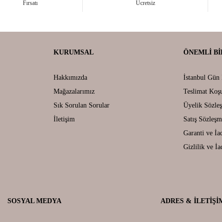
Fırsatı
Ücretsiz
KURUMSAL
ÖNEMLI BI
Hakkımızda
İstanbul Gün 
Mağazalarımız
Teslimat Koşu
Sık Sorulan Sorular
Üyelik Sözle
İletişim
Satış Sözleşm
Garanti ve İa
Gizlilik ve İa
SOSYAL MEDYA
ADRES & İLETIŞI