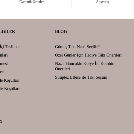
Garantili Ürünler
Alışveriş
LGILER
BLOG
İçi Teslimat
Gümüş Takı Nasıl Seçilir?
lları
Özel Günler İçin Hediye Takı Önerileri
şmesi
Nazar Boncuklu Kolye İle Kombin
Önerileri
esi
Straplez Elbise ile Takı Seçimi
de Koşulları
de Koşulları
M