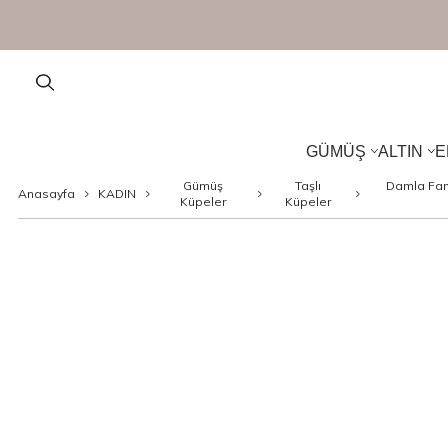
Gümüş Takılarda Sepette Ek
%
GÜMÜŞ
ALTIN
E
Gümüş
Taşlı
Damla Fan
Anasayfa
KADIN
Küpeler
Küpeler