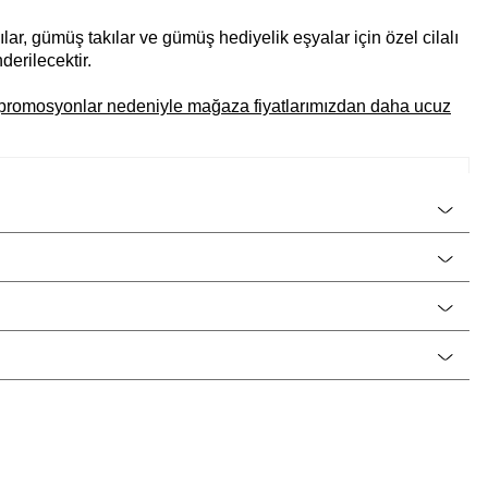
ılar, gümüş takılar ve gümüş hediyelik eşyalar için özel cilalı
erilecektir.
el promosyonlar nedeniyle mağaza fiyatlarımızdan daha ucuz
CNG Jewels
Kadın
925 Ayar Gümüş
Küpe
Tektaş, Trend Tasarımlar, Pırlanta Modeli,
Damla Taşlı