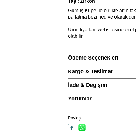
Taş : Zirkon
Gümüş Küpe ile birlikte altın tak
parlatma bezi hediye olarak gönd
Ürün fiyatları, websitesine öz
olabilir.
Ürün Açıklaması
Ödeme Seçenekleri
Marka
Kargo & Teslimat
Cinsiyet
İade & Değişim
Metal Cinsi
Yorumlar
Kategori
Paylaş
Modeli