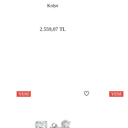
Kolye
2.559,07
TL
YENI
YENI