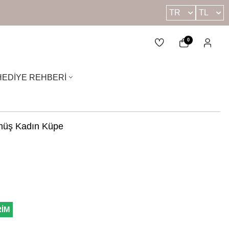
TR
TL
0
HEDIYE REHBERI
müş Kadın Küpe
RİM