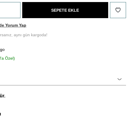
SEPETE EKLE
de Yorum Yap
ırsanız, aynı gün kargoda!
rgo
l'a Özel)
ür.
ı