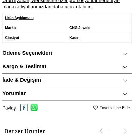
Ürün fiyatları, websitesine özel promosyonlar nedeniyle
mağaza fiyatlarımızdan daha ucuz olabilir.
Ürün Açıklaması
Marka
CNG Jewels
Cinsiyet
Kadın
Metal Cinsi
925 Ayar Gümüş
Ödeme Seçenekleri
Kategori
Halhal
Kargo & Teslimat
Modeli
Renkli
Materyal Rengi
Rose Altın / Rosegold
İade & Değişim
Yorumlar
Paylaş
Favorilerime Ekle
Benzer Ürünler