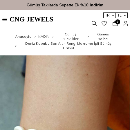
Gümüş Takılarda Sepette Ek
%10 İndirim
TR
TL
CNG JEWELS
0
Gümüş
Gümüş
Anasayfa
KADIN
Bileklikler
Halhal
Deniz Kabuklu Sarı Altın Rengi Makrome İpli Gümüş
Halhal