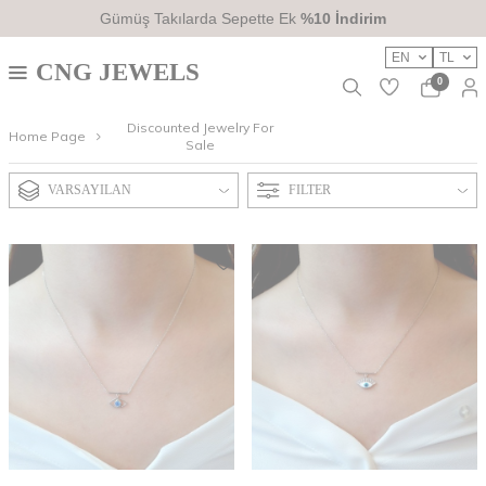
2700TL
Üzeri Ücretsiz Kargo
EN
TL
CNG JEWELS
0
Discounted Jewelry For
Home Page
Sale
VARSAYILAN
FILTER