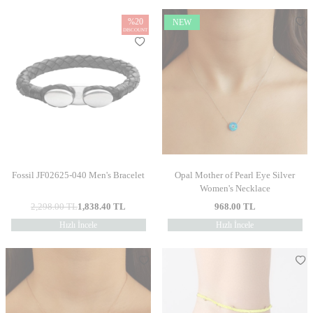
%
20
NEW
DISCOUNT
Fossil JF02625-040 Men's Bracelet
Opal Mother of Pearl Eye Silver
Women's Necklace
2,298.00
TL
1,838.40
TL
968.00
TL
Hızlı İncele
Hızlı İncele