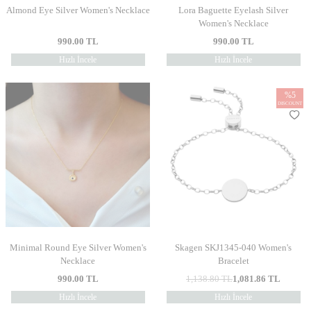
Almond Eye Silver Women's Necklace
Lora Baguette Eyelash Silver
Women's Necklace
990.00
TL
990.00
TL
Hızlı İncele
Hızlı İncele
%
5
DISCOUNT
Minimal Round Eye Silver Women's
Skagen SKJ1345-040 Women's
Necklace
Bracelet
990.00
TL
1,138.80
TL
1,081.86
TL
Hızlı İncele
Hızlı İncele