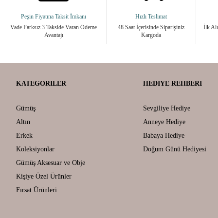
Peşin Fiyatına Taksit İmkanı
Hızlı Teslimat
Vade Farksız 3 Takside Varan Ödeme
48 Saat İçerisinde Siparişiniz
İlk Al
Avantajı
Kargoda
KATEGORILER
HEDIYE REHBERI
Gümüş
Sevgiliye Hediye
Altın
Anneye Hediye
Erkek
Babaya Hediye
Koleksiyonlar
Doğum Günü Hediyesi
Gümüş Aksesuar ve Obje
Kişiye Özel Ürünler
Fırsat Ürünleri