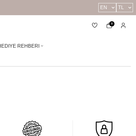
EN
TL
0
HEDIYE REHBERI