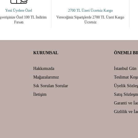
Yeni Üyelere Özel
2700 TL Üzeri Ücretsiz Kargo
ışverişinize Özel 100 TL İndirim
Vereceğiniz Siparişlerde 2700 TL Üzeri Kargo
Fırsatı
Ücretsiz
KURUMSAL
ÖNEMLI BI
Hakkımızda
İstanbul Gün 
Mağazalarımız
Teslimat Koşu
Sık Sorulan Sorular
Üyelik Sözle
İletişim
Satış Sözleşm
Garanti ve İa
Gizlilik ve İa