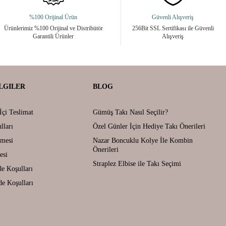
%100 Orijinal Ürün
Güvenli Alışveriş
Ürünlerimiz %100 Orijinal ve Distribütör
256Bit SSL Sertifikası ile Güvenli
Garantili Ürünler
Alışveriş
LGILER
BLOG
İçi Teslimat
Gümüş Takı Nasıl Seçilir?
lları
Özel Günler İçin Hediye Takı Önerileri
şmesi
Nazar Boncuklu Kolye İle Kombin
Önerileri
esi
Straplez Elbise ile Takı Seçimi
de Koşulları
de Koşulları