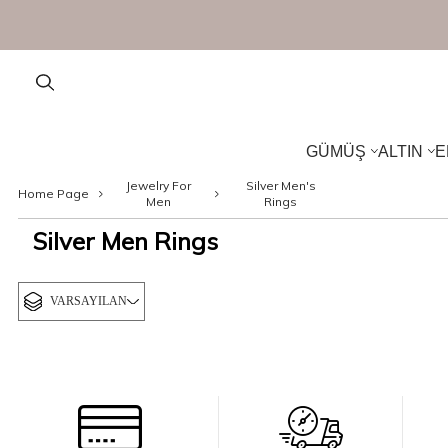
GÜMÜŞ
ALTIN
E
Jewelry For
Silver Men's
Home Page
Men
Rings
Silver Men Rings
VARSAYILAN