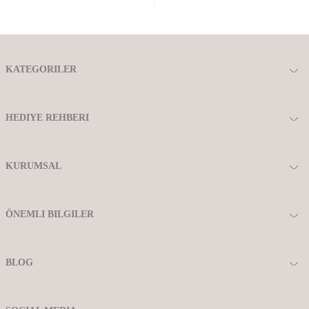
KATEGORILER
HEDIYE REHBERI
KURUMSAL
ÖNEMLI BILGILER
BLOG