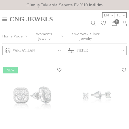
Gümüş Takılarda Sepette Ek
%10 İndirim
EN
TL
CNG JEWELS
0
Women's
Swarovski Silver
Home Page
Jewelry
Jewelry
VARSAYILAN
FILTER
NEW