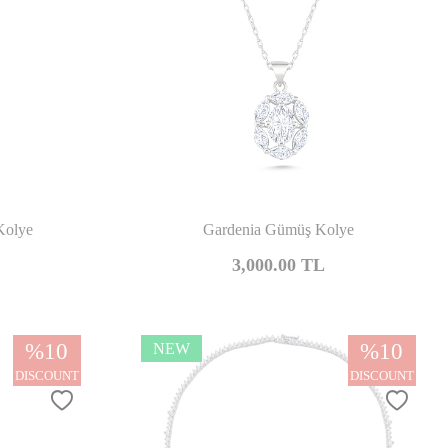
mpare
Compare
Kolye
Gardenia Gümüş Kolye
3,000.00
TL
%
10
%
10
NEW
DISCOUNT
DISCOUNT