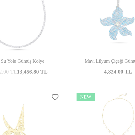
Compare
Co
Su Yolu Gümüş Kolye
Mavi Lilyum Çiçeği Güm
2.00
TL
13,456.80
TL
4,824.00
TL
NEW