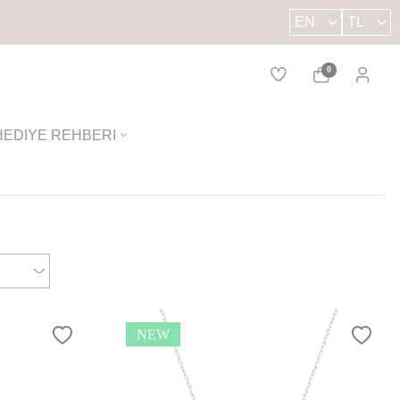
EN
TL
0
HEDIYE REHBERI
NEW