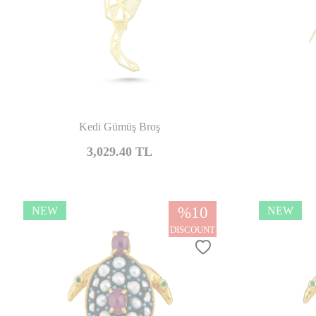
Compare
Kedi Gümüş Broş
3,029.40
TL
%
10
NEW
NEW
DISCOUNT