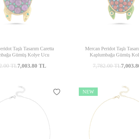
Compare
Co
eridot Taşlı Tasarım Caretta
Mercan Peridot Taşlı Tasar
mbağa Gümüş Kolye Ucu
Kaplumbağa Gümüş Kol
2.00
TL
7,003.80
TL
7,782.00
TL
7,003.8
NEW