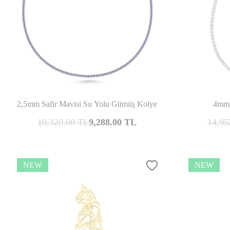
Compare
2,5mm Safir Mavisi Su Yolu Gümüş Kolye
4mm 
10,320.00
TL
9,288.00
TL
14,95
NEW
NEW