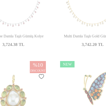
Compare
Co
be Damla Taşlı Gümüş Kolye
Multi Damla Taşlı Gold G
3,724.38
TL
3,742.20
TL
%
10
NEW
DISCOUNT