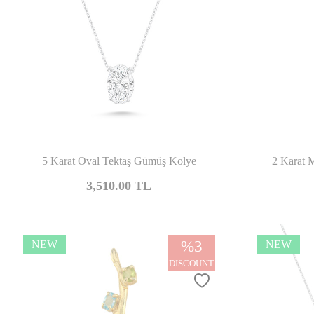
Compare
5 Karat Oval Tektaş Gümüş Kolye
2 Karat 
3,510.00
TL
%
3
NEW
NEW
DISCOUNT