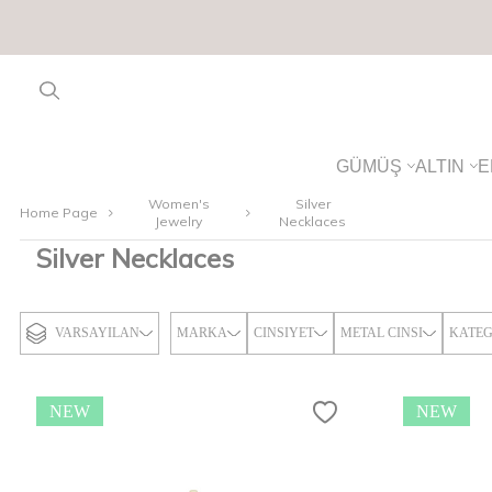
GÜMÜŞ
ALTIN
E
Women's
Silver
Home Page
Jewelry
Necklaces
Silver Necklaces
VARSAYILAN
MARKA
CINSIYET
METAL CINSI
KATEG
NEW
NEW