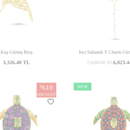
Compare
Co
Kuş Gümüş Broş
İnci Sallantılı Y Charm G
3,326.40
TL
7,020.00
TL
6,823.4
%
10
NEW
DISCOUNT