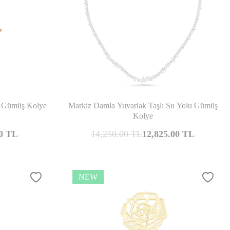
mpare
Compare
a Gümüş Kolye
Markiz Damla Yuvarlak Taşlı Su Yolu Gümüş
Kolye
0
TL
14,250.00
TL
12,825.00
TL
NEW