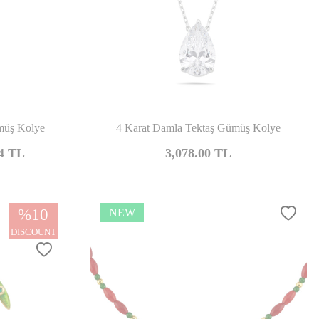
mpare
Compare
ümüş Kolye
4 Karat Damla Tektaş Gümüş Kolye
4
TL
3,078.00
TL
%
10
NEW
DISCOUNT