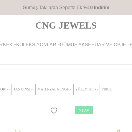
2700TL
Üzeri Ücretsiz Kargo
CNG JEWELS
RKEK
KOLEKSIYONLAR
GÜMÜŞ AKSESUAR VE OBJE
ORI
TAŞ CINSI
MATERYAL RENGI
YÜZEY TIPI
PRICE
NEW