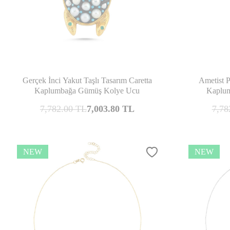
Compare
Gerçek İnci Yakut Taşlı Tasarım Caretta
Ametist P
Kaplumbağa Gümüş Kolye Ucu
Kaplu
7,782.00
TL
7,003.80
TL
7,78
NEW
NEW