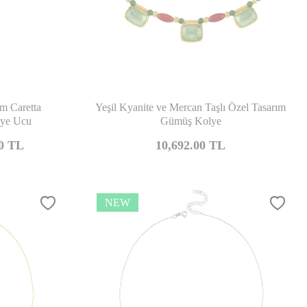
mpare
Compare
ım Caretta
Yeşil Kyanite ve Mercan Taşlı Özel Tasarım
ye Ucu
Gümüş Kolye
0
TL
10,692.00
TL
NEW