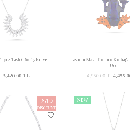
Compare
Co
Trapez Taşlı Gümüş Kolye
Tasarım Mavi Turuncu Kurbağ
Ucu
3,420.00
TL
4,950.00
TL
4,455.0
%
10
NEW
DISCOUNT