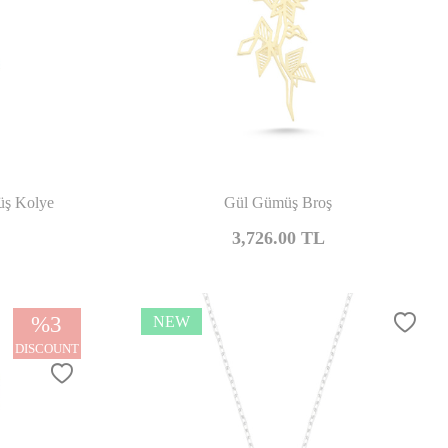
mpare
Compare
üş Kolye
Gül Gümüş Broş
3,726.00
TL
%
3
NEW
DISCOUNT