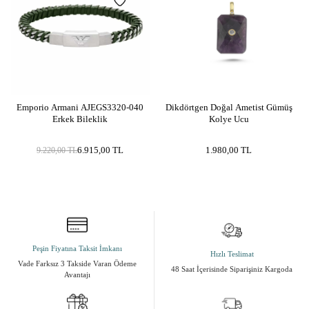
Taş Cinsi
İnci / Pearl
Materyal Rengi
Sarı Altın / Gold
Yüzey Tipi
Parlak
Ürün Etiketleri
Emporio Armani AJEGS3320-040
Dikdörtgen Doğal Ametist Gümüş
inci kolye
Erkek Bileklik
Kolye Ucu
6.915,00
TL
1.980,00
TL
9.220,00
TL
Peşin Fiyatına Taksit İmkanı
Hızlı Teslimat
Vade Farksız 3 Takside Varan Ödeme
48 Saat İçerisinde Siparişiniz Kargoda
Avantajı