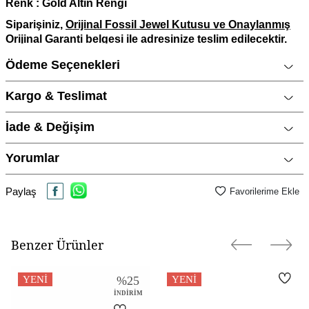
Renk : Gold Altın Rengi
Siparişiniz,
Orijinal Fossil Jewel Kutusu ve Onaylanmış
Orijinal Garanti belgesi
ile
adresinize teslim edilecektir.
%100 Orjinal Ürün ve En İyi Fiyat
Ödeme Seçenekleri
Türkiye Yetkili Bayii
İstanbul Özdilekpark AVM CNG Kuyumculuk
Kargo & Teslimat
Mağazamızdan da ürünü yakından inceleyip satın
alabilirsiniz.
İade & Değişim
Altın ve Gümüş Takılar İçin
"Özel Cilalı Parlatma Bezi"
gönderilecektir
Yorumlar
Ürün fiyatları, websitesine özel promosyonlar nedeniyle
mağaza fiyatlarımızdan daha ucuz olabilir.
Paylaş
Favorilerime Ekle
Ürün Açıklaması
Marka
FOSSIL
Benzer Ürünler
Metal Cinsi
Paslanmaz Çelik
Kategori
Kolye
YENI
%
25
YENI
İNDIRIM
Modeli
Trend Tasarımlar