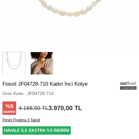
Fossil JF04728-710 Kadın İnci Kolye
Ürün Kodu :
JF04728-710
%
5
3.970,00
TL
4.168,50
TL
İNDIRIM
Peşin Fiyatına 3 Taksit
HAVALE İLE EKSTRA %5 İNDİRİM