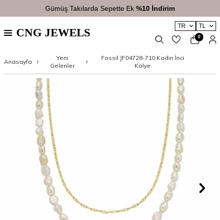
Gümüş Takılarda Sepette Ek
%10 İndirim
TR
TL
CNG JEWELS
0
Yeni
Fossil JF04728-710 Kadın İnci
Anasayfa
Gelenler
Kolye