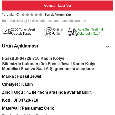
Gelince Haber Ver
Yorumlar (0)
Sen de Yorum Yap
Bu ürünü Hafta İçi 14:00'e kadar alırsanız, aynı gün kargoda!
2700 TL ve Üzeri
Orijinal
Aynı Gün Teslimat
Ücretsiz Kargo
Ürün
(İstanbul'a Özel)
Ürün Açıklaması
Fossil JF04728-710 Kadın Kolye
Sitemizde bulunan tüm Fossil Jewel Kadın Kolye
Modelleri Saat ve Saat A.Ş. güvencesi altındadır.
Marka : Fossil Jewel
Cinsiyet : Kadın
Zincir Ölçü : 41 ile 46cm arasında ayarlanabilir.
K
od : JF04728-710
Materyal : Paslanmaz Çelik