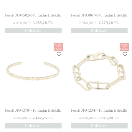
Fossil JF04502-040 Kadın Bileklik
Fossil JF03967-040 Kadın Bileklik
4.020,00
TL
3.055,20
TL
2.960,00
TL
2.279,20
TL
Hızlı İncele
Hızlı İncele
%
25
%
25
İNDIRIM
İNDIRIM
Fossil JF04379-710 Kadın Bileklik
Fossil JF04234-710 Kadın Bileklik
3.283,00
TL
2.462,25
TL
4.020,00
TL
3.015,00
TL
Hızlı İncele
Hızlı İncele