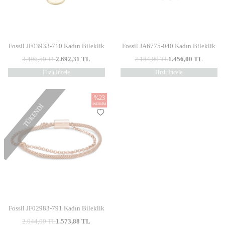
Fossil JF03933-710 Kadın Bileklik
Fossil JA6775-040 Kadın Bileklik
3.496,50
TL
2.692,31
TL
2.184,00
TL
1.456,00
TL
Hızlı İncele
Hızlı İncele
%
23
İNDIRIM
TÜKENDI
Fossil JF02983-791 Kadın Bileklik
2.044,00
TL
1.573,88
TL