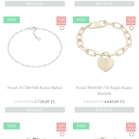
Hızlı İncele
Hızlı İncele
%
20
%
20
YENI
YENI
İNDIRIM
İNDIRIM
Fossil JA7280-040 Kadın Halhal
Fossil JF04658-710 Kalpli Kadın
Bileklik
3.410,00
TL
2.728,00
TL
5.800,00
TL
4.640,00
TL
Hızlı İncele
Hızlı İncele
%
25
%
22
YENI
YENI
İNDIRIM
İNDIRIM