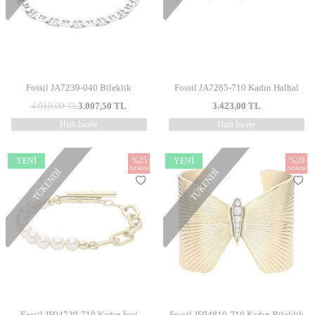
Fossil JA7239-040 Bileklik
Fossil JA7285-710 Kadın Halhal
4.010,00
TL
3.007,50
TL
3.423,00
TL
Hızlı İncele
Hızlı İncele
%
25
%
20
YENI
YENI
İNDIRIM
İNDIRIM
TÜKENDI
TÜKENDI
Fossil JF04729-710 Kadın İnci
Fossil JF04810-710 Kadın Bileklik