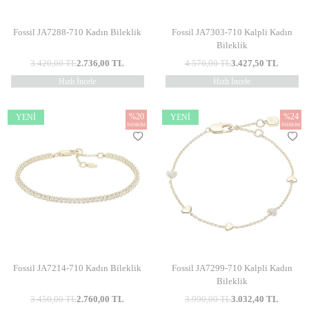
Fossil JA7288-710 Kadın Bileklik
Fossil JA7303-710 Kalpli Kadın
Bileklik
3.420,00
TL
2.736,00
TL
4.570,00
TL
3.427,50
TL
Hızlı İncele
Hızlı İncele
%
20
%
24
YENI
YENI
İNDIRIM
İNDIRIM
Fossil JA7214-710 Kadın Bileklik
Fossil JA7299-710 Kalpli Kadın
Bileklik
3.450,00
TL
2.760,00
TL
3.990,00
TL
3.032,40
TL