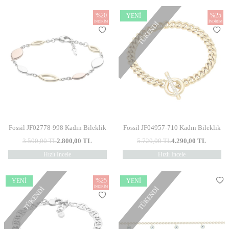
%
20
%
25
YENI
İNDIRIM
İNDIRIM
TÜKENDI
Fossil JF02778-998 Kadın Bileklik
Fossil JF04957-710 Kadın Bileklik
3.500,00
TL
2.800,00
TL
5.720,00
TL
4.290,00
TL
Hızlı İncele
Hızlı İncele
%
25
YENI
YENI
İNDIRIM
TÜKENDI
TÜKENDI