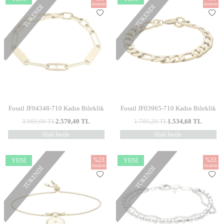
İNDIRIM
İNDIRIM
TÜKENDI
TÜKENDI
Fossil JF04348-710 Kadın Bileklik
Fossil JF03965-710 Kadın Bileklik
3.969,00
TL
2.570,40
TL
1.705,20
TL
1.534,68
TL
Hızlı İncele
Hızlı İncele
%
23
%
33
YENI
YENI
İNDIRIM
İNDIRIM
TÜKENDI
TÜKENDI