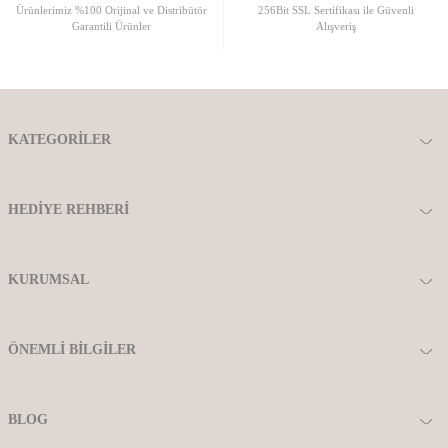
Ürünlerimiz %100 Orijinal ve Distribütör
256Bit SSL Sertifikası ile Güvenli
Garantili Ürünler
Alışveriş
KATEGORILER
HEDIYE REHBERI
KURUMSAL
ÖNEMLI BILGILER
BLOG