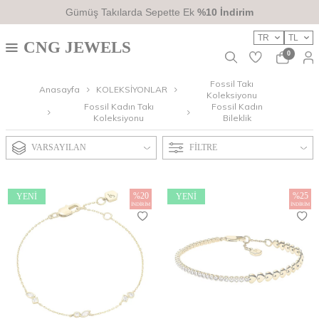
Gümüş Takılarda Sepette Ek
%10 İndirim
TR
TL
CNG JEWELS
0
Fossil Takı
Anasayfa
KOLEKSİYONLAR
Koleksiyonu
Fossil Kadın Takı
Fossil Kadın
Koleksiyonu
Bileklik
VARSAYILAN
FILTRE
%
20
%
25
YENI
YENI
İNDIRIM
İNDIRIM