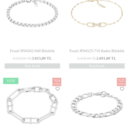
Fossil JF04562-040 Bileklik
Fossil JF04525-710 Kadın Bileklik
4.020,00
TL
3.015,00
TL
3.450,00
TL
2.691,00
TL
Hızlı İncele
Hızlı İncele
%
24
%
23
YENI
İNDIRIM
İNDIRIM