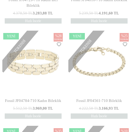
Bileklik
4.378,50
TL
3.283,88
TL
5.239,50
TL
4.191,60
TL
Hızlı İncele
Hızlı İncele
%
28
%
25
YENI
YENI
İNDIRIM
İNDIRIM
TÜKENDI
TÜKENDI
Fossil JF04784-710 Kadın Bileklik
Fossil JF04561-710 Bileklik
5.512,50
TL
3.969,00
TL
4.222,58
TL
3.166,93
TL
Hızlı İncele
Hızlı İncele
%
35
%
10
YENI
YENI