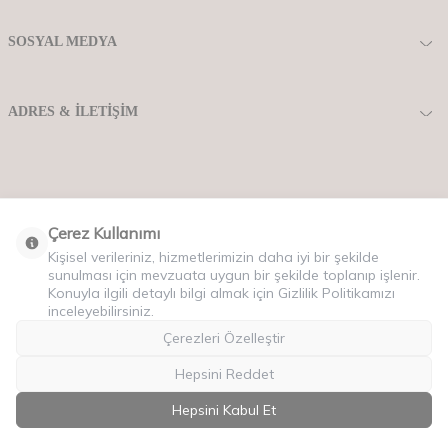
SOSYAL MEDYA
ADRES & İLETIŞIM
Çerez Kullanımı
Kişisel verileriniz, hizmetlerimizin daha iyi bir şekilde
sunulması için mevzuata uygun bir şekilde toplanıp işlenir.
Konuyla ilgili detaylı bilgi almak için Gizlilik Politikamızı
inceleyebilirsiniz.
Copyriht © 2025 Tüm Hakları Saklıdır.
Çerezleri Özelleştir
Hepsini Reddet
Hepsini Kabul Et