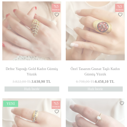
%
5
%
5
İNDIRIM
İNDIRIM
Defne Yaprağı Gold Kadın Gümüş
Özel Tasarım Granat Taşlı Kadın
Yüzük
Gümüş Yüzük
3.822,00
TL
3.630,90
TL
6.798,00
TL
6.458,10
TL
Hızlı İncele
Hızlı İncele
%
5
YENI
İNDIRIM