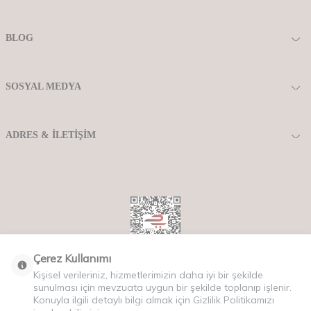
BLOG
SOSYAL MEDYA
ADRES & İLETIŞIM
Çerez Kullanımı
Kişisel verileriniz, hizmetlerimizin daha iyi bir şekilde
Copyriht © 2025 Tüm Hakları Saklıdır.
sunulması için mevzuata uygun bir şekilde toplanıp işlenir.
Konuyla ilgili detaylı bilgi almak için Gizlilik Politikamızı