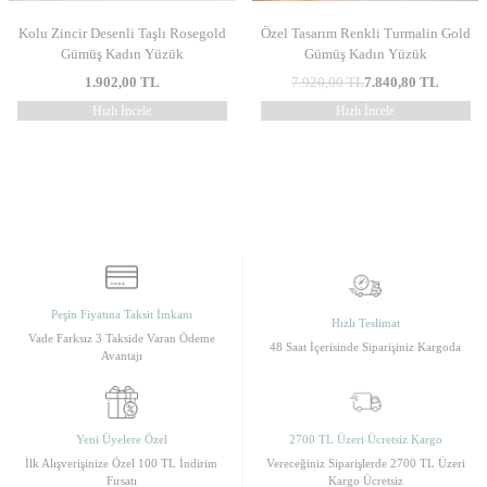
Kolu Zincir Desenli Taşlı Rosegold
Özel Tasarım Renkli Turmalin Gold
Gümüş Kadın Yüzük
Gümüş Kadın Yüzük
1.902,00
TL
7.920,00
TL
7.840,80
TL
Hızlı İncele
Hızlı İncele
Peşin Fiyatına Taksit İmkanı
Hızlı Teslimat
Vade Farksız 3 Takside Varan Ödeme
48 Saat İçerisinde Siparişiniz Kargoda
Avantajı
Yeni Üyelere Özel
2700 TL Üzeri Ücretsiz Kargo
İlk Alışverişinize Özel 100 TL İndirim
Vereceğiniz Siparişlerde 2700 TL Üzeri
Fırsatı
Kargo Ücretsiz