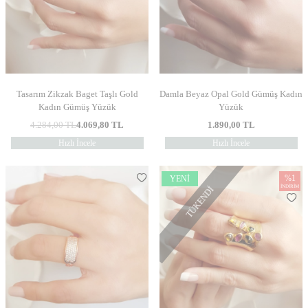
Tasarım Zikzak Baget Taşlı Gold
Damla Beyaz Opal Gold Gümüş Kadın
Kadın Gümüş Yüzük
Yüzük
4.284,00
TL
4.069,80
TL
1.890,00
TL
Hızlı İncele
Hızlı İncele
%
1
YENI
İNDIRIM
TÜKENDI