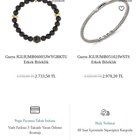
İNDIRIM
İNDIRIM
Metal Cinsi
Paslanmaz Çelik
Kategori
Kolye
Taş Cinsi
Zirkon / Cubic Zirconia
Materyal Rengi
Sarı Altın / Gold
Yüzey Tipi
Parlak
Guess JGUJUMB06005JWYGBKTU
Guess JGUJUMB05102JWSTS
Erkek Bileklik
Erkek Bileklik
2.733,50
TL
2.979,20
TL
3.550,00
TL
3.920,00
TL
Peşin Fiyatına Taksit İmkanı
Hızlı Teslimat
Vade Farksız 3 Takside Varan Ödeme
48 Saat İçerisinde Siparişiniz Kargoda
Avantajı