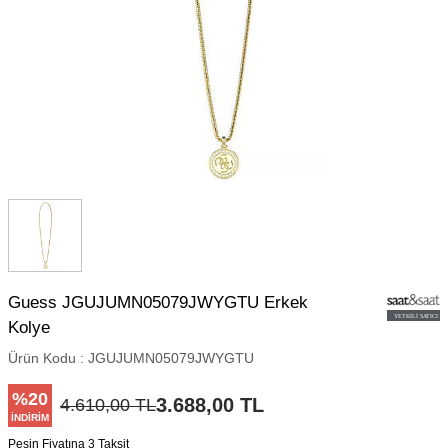
Guess JGUJUMN05079JWYGTU Erkek
Kolye
Ürün Kodu :
JGUJUMN05079JWYGTU
%
20
3.688,00
TL
4.610,00
TL
İNDIRIM
Peşin Fiyatına 3 Taksit