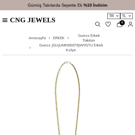
Gümüş Takılarda Sepette Ek
%10 İndirim
TR
TL
CNG JEWELS
0
Guess Erkek
Anasayfa
ERKEK
Takıları
Guess JGUJUMN05079JWYGTU Erkek
Kolye