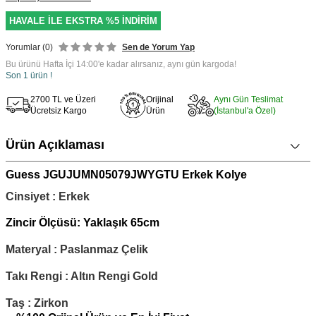
HAVALE İLE EKSTRA %5 İNDİRİM
Yorumlar (0)
Sen de Yorum Yap
Bu ürünü Hafta İçi 14:00'e kadar alırsanız, aynı gün kargoda!
Son 1 ürün !
2700 TL ve Üzeri
Orijinal
Aynı Gün Teslimat
Ücretsiz Kargo
Ürün
(İstanbul'a Özel)
Ürün Açıklaması
Guess JGUJUMN05079JWYGTU Erkek Kolye
Cinsiyet : Erkek
Zincir Ölçüsü: Yaklaşık 65cm
Materyal : Paslanmaz Çelik
Takı Rengi : Altın Rengi Gold
Taş : Zirkon