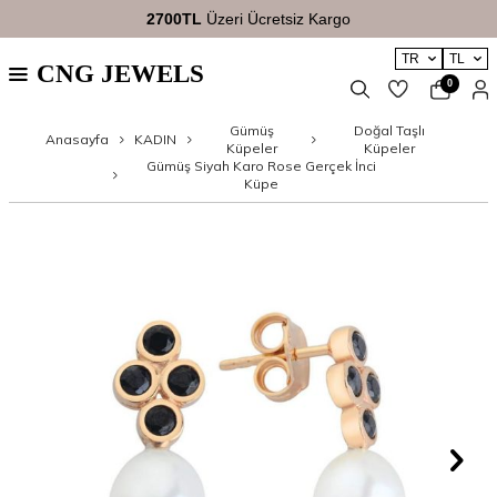
2700TL
Üzeri Ücretsiz Kargo
TR
TL
CNG JEWELS
0
Gümüş
Doğal Taşlı
Anasayfa
KADIN
Küpeler
Küpeler
Gümüş Siyah Karo Rose Gerçek İnci
Küpe