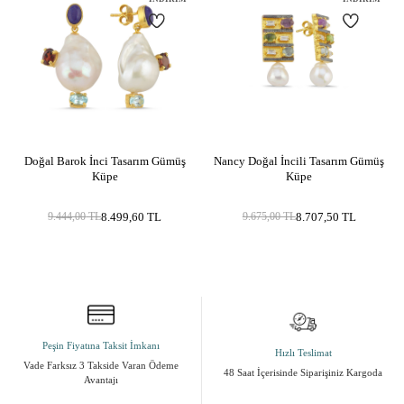
i
Doğal Barok İnci Tasarım Gümüş
Nancy Doğal İncili Tasarım Gümüş
Küpe
Küpe
8.499,60
TL
8.707,50
TL
9.444,00
TL
9.675,00
TL
Peşin Fiyatına Taksit İmkanı
Hızlı Teslimat
Vade Farksız 3 Takside Varan Ödeme
48 Saat İçerisinde Siparişiniz Kargoda
Avantajı