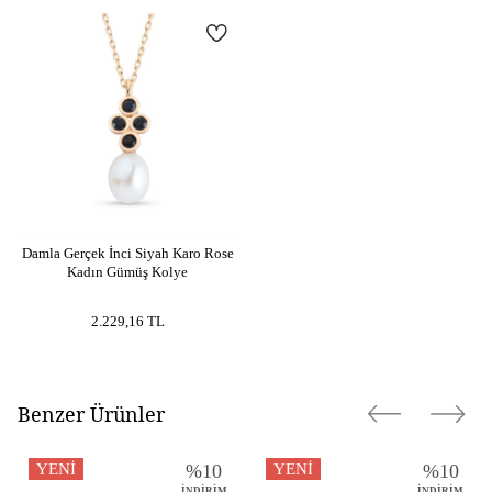
Damla Gerçek İnci Siyah Karo Rose
Kadın Gümüş Kolye
2.229,16
TL
Benzer Ürünler
YENI
%
10
YENI
%
10
İNDIRIM
İNDIRIM