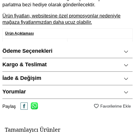
parlatma bezi hediye olarak gönderilecektir.
Ürün fiyatları, websitesine özel promosyonlar nedeniyle
mağaza fiyatlarımızdan daha ucuz olabilir.
Ürün Açıklaması
Marka
CNG Jewels
Ödeme Seçenekleri
Cinsiyet
Kadın
Metal Cinsi
925 Ayar Gümüş
Kargo & Teslimat
Kategori
Küpe
İade & Değişim
Modeli
Dört Yaprak Yonca, İncili
Yorumlar
Taş Cinsi
İnci / Pearl
Materyal Rengi
Rose Altın / Rosegold
Paylaş
Favorilerime Ekle
Ürün Etiketleri
Tamamlayıcı Ürünler
siyah taşlı gümüş küpe