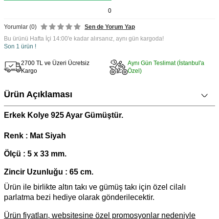
0
Yorumlar (0)
Sen de Yorum Yap
Bu ürünü Hafta İçi 14:00'e kadar alırsanız, aynı gün kargoda!
Son 1 ürün !
2700 TL ve Üzeri Ücretsiz
Aynı Gün Teslimat (İstanbul'a
Kargo
Özel)
Ürün Açıklaması
Erkek Kolye 925 Ayar Gümüştür.
Renk : Mat Siyah
Ölçü : 5 x 33 mm.
Zincir Uzunluğu : 65 cm.
Ürün ile birlikte altın takı ve gümüş takı için özel cilalı
parlatma bezi hediye olarak gönderilecektir.
Ürün fiyatları, websitesine özel promosyonlar nedeniyle