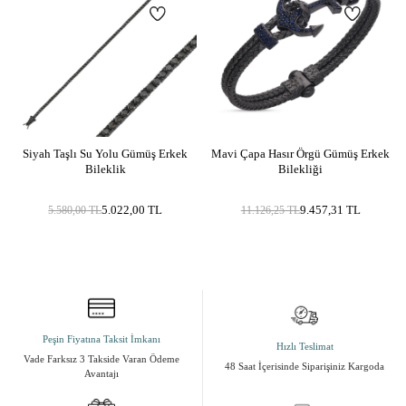
Siyah Taşlı Su Yolu Gümüş Erkek
Mavi Çapa Hasır Örgü Gümüş Erkek
Bileklik
Bilekliği
5.022,00
TL
9.457,31
TL
5.580,00
TL
11.126,25
TL
Peşin Fiyatına Taksit İmkanı
Hızlı Teslimat
Vade Farksız 3 Takside Varan Ödeme
48 Saat İçerisinde Siparişiniz Kargoda
Avantajı