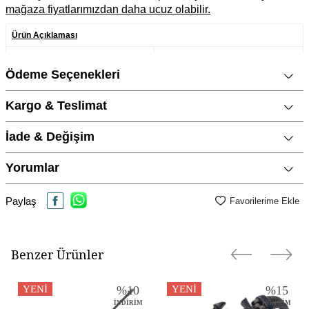
mağaza fiyatlarımızdan daha ucuz olabilir.
Ürün Açıklaması
Marka
CNG Jewels
Ödeme Seçenekleri
Cinsiyet
Erkek
Kargo & Teslimat
Metal Cinsi
925 Ayar Gümüş
Kategori
Kolye
İade & Değişim
Modeli
Plaka - Çubuk, Erkek Takıları
Yorumlar
Materyal Rengi
Gümüş / Rodyum Cilalı, Siyah , Mat
Siyah
Paylaş
Favorilerime Ekle
Benzer Ürünler
YENI
%
10
YENI
%
15
İNDIRIM
İNDIRIM