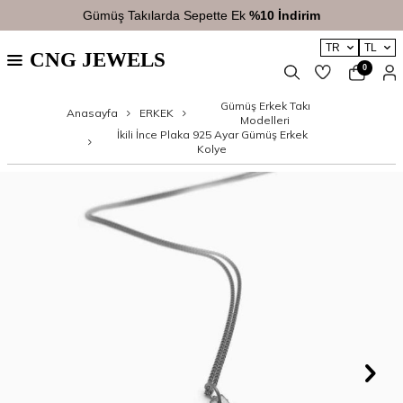
Gümüş Takılarda Sepette Ek
%10 İndirim
TR
TL
CNG JEWELS
0
Gümüş Erkek Takı
Anasayfa
ERKEK
Modelleri
İkili İnce Plaka 925 Ayar Gümüş Erkek
Kolye