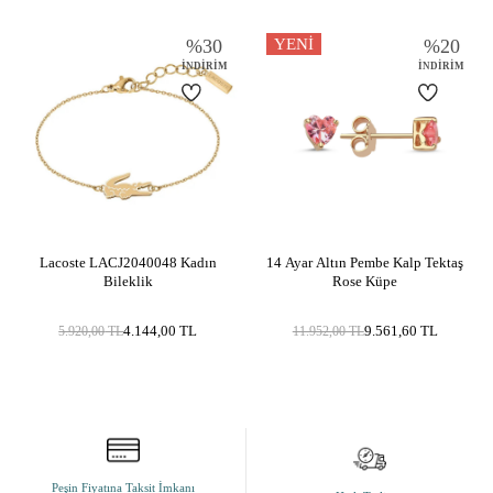
%
30
YENI
%
20
İNDIRIM
İNDIRIM
Lacoste LACJ2040048 Kadın
14 Ayar Altın Pembe Kalp Tektaş
Bileklik
Rose Küpe
4.144,00
TL
9.561,60
TL
5.920,00
TL
11.952,00
TL
Peşin Fiyatına Taksit İmkanı