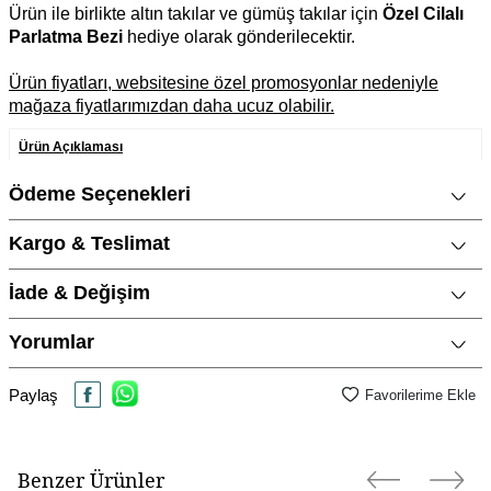
Ürün ile birlikte altın takılar ve gümüş takılar için
Özel Cilalı
Parlatma Bezi
hediye olarak gönderilecektir.
Ürün fiyatları, websitesine özel promosyonlar nedeniyle
mağaza fiyatlarımızdan daha ucuz olabilir.
Ürün Açıklaması
Marka
CNG Jewels
Ödeme Seçenekleri
Cinsiyet
Kadın
Kargo & Teslimat
Metal Cinsi
925 Ayar Gümüş
İade & Değişim
Kategori
Bileklik
Modeli
Harf
Yorumlar
Materyal Rengi
Rose Altın / Rosegold
Paylaş
Favorilerime Ekle
Ürün Etiketleri
rose gümüş bileklik
,
gold gümüş bileklik
Benzer Ürünler