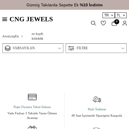
Gümüş Takılarda Sepette Ek
%10 İndirim
TR
TL
CNG JEWELS
0
m harfi
Anasayfa
bileklik
VARSAYILAN
FILTRE
Peşin Fiyatına Taksit İmkanı
Hızlı Teslimat
Vade Farksız 3 Takside Varan Ödeme
48 Saat İçerisinde Siparişiniz Kargoda
Avantajı