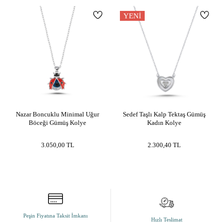
rose gümüş kolye
YENI
Nazar Boncuklu Minimal Uğur
Sedef Taşlı Kalp Tektaş Gümüş
Böceği Gümüş Kolye
Kadın Kolye
3.050,00
TL
2.300,40
TL
Peşin Fiyatına Taksit İmkanı
Hızlı Teslimat