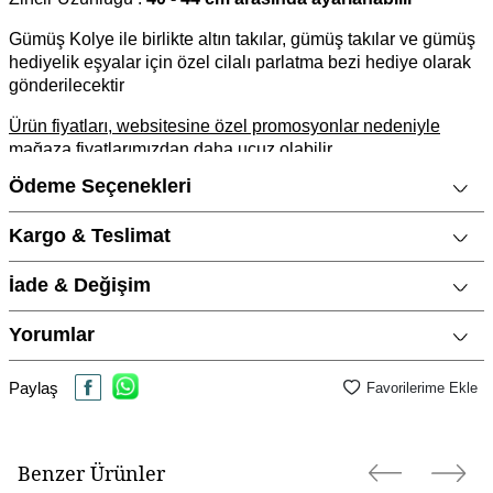
Gümüş Kolye ile birlikte altın takılar, gümüş takılar ve gümüş
hediyelik eşyalar için özel cilalı parlatma bezi hediye olarak
gönderilecektir
Ürün fiyatları, websitesine özel promosyonlar nedeniyle
mağaza fiyatlarımızdan daha ucuz olabilir.
Ödeme Seçenekleri
Ürün Açıklaması
Marka
CNG Jewels
Kargo & Teslimat
Cinsiyet
Kadın
İade & Değişim
Metal Cinsi
925 Ayar Gümüş
Yorumlar
Kategori
Kolye
Modeli
Renkli, Kutup & Kuzey Yıldızı
Paylaş
Favorilerime Ekle
Materyal Rengi
Rose Altın / Rosegold
Ürün Etiketleri
Benzer Ürünler