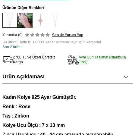
Ürünün Diğer Renkleri
Yorumlar (0)
Sen de Yorum Yap
Bu ürünü Hafta İçi 14:00'e kadar alırsanız, aynı gün kargoda!
Son 2 ürün !
2700 TL ve Üzeri Ücretsiz
Aynı Gün Teslimat (İstanbul'a
Kargo
Özel)
Ürün Açıklaması
Kadın Kolye 925 Ayar Gümüştür.
Renk : Rose
Taş : Zirkon
Kolye Ucu Ölçü : 7 x 13 mm
Zincir Uzunluğu :
40 - 44 cm arasında ayarlanabilir