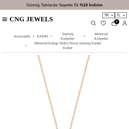
Gümüş Takılarda Sepette Ek
%10 İndirim
TR
TL
CNG JEWELS
0
Gümüş
Minimal
Anasayfa
KADIN
Kolyeler
Kolyeler
Minimal Kutup Yıldızı Rose Gümüş Kadın
Kolye