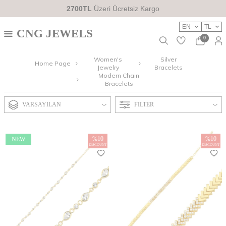
2700TL
Üzeri Ücretsiz Kargo
EN
TL
CNG JEWELS
0
Women's
Silver
Home Page
Jewelry
Bracelets
Modern Chain
Bracelets
VARSAYILAN
FILTER
%
10
%
10
NEW
DISCOUNT
DISCOUNT