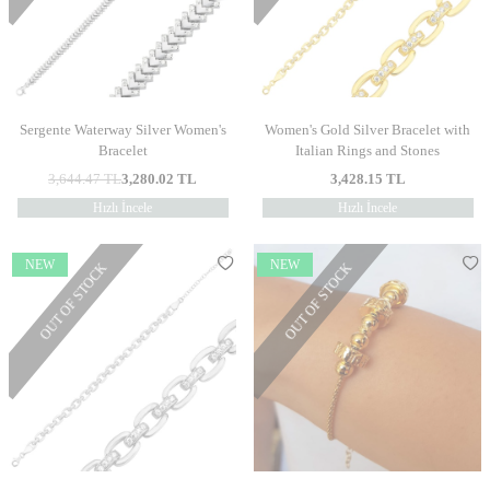
Sergente Waterway Silver Women's
Women's Gold Silver Bracelet with
Bracelet
Italian Rings and Stones
3,644.47
TL
3,280.02
TL
3,428.15
TL
Hızlı İncele
Hızlı İncele
NEW
NEW
OUT OF STOCK
OUT OF STOCK