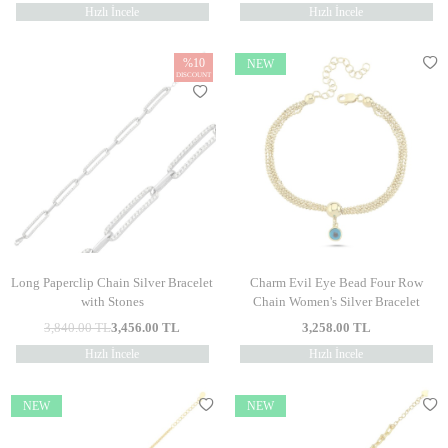
Hızlı İncele
Hızlı İncele
%
10
NEW
DISCOUNT
Long Paperclip Chain Silver Bracelet
Charm Evil Eye Bead Four Row
with Stones
Chain Women's Silver Bracelet
3,840.00
TL
3,456.00
TL
3,258.00
TL
Hızlı İncele
Hızlı İncele
NEW
NEW