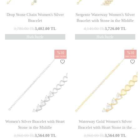
Drop Stone Chain Women's Silver
Sergente Waterway Women's Silver
Bracelet
Bracelet with Stone in the Middle
3,780.00
TL
3,402.00
TL
4,140.00
TL
3,726.00
TL
Hızlı İncele
Hızlı İncele
%
10
%
10
DISCOUNT
DISCOUNT
Women's Silver Bracelet with Heart
Waterway Gold Women's Silver
Stone in the Middle
Bracelet with Heart Stone in the
Middle
3,960.00
TL
3,564.00
TL
3,960.00
TL
3,564.00
TL