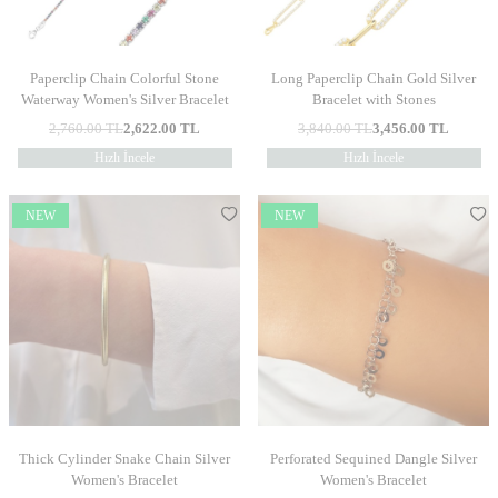
Paperclip Chain Colorful Stone
Long Paperclip Chain Gold Silver
Waterway Women's Silver Bracelet
Bracelet with Stones
2,760.00
TL
2,622.00
TL
3,840.00
TL
3,456.00
TL
Hızlı İncele
Hızlı İncele
NEW
NEW
Thick Cylinder Snake Chain Silver
Perforated Sequined Dangle Silver
Women's Bracelet
Women's Bracelet