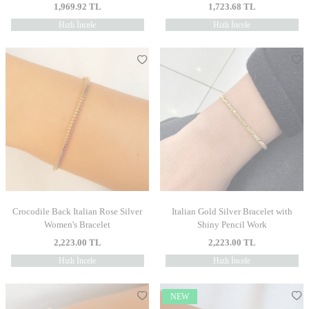
1,969.92
TL
1,723.68
TL
Hızlı İncele
Hızlı İncele
Crocodile Back Italian Rose Silver
Italian Gold Silver Bracelet with
Women's Bracelet
Shiny Pencil Work
2,223.00
TL
2,223.00
TL
Hızlı İncele
Hızlı İncele
NEW