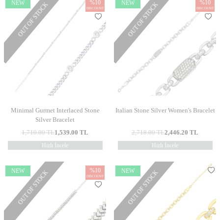
%
10
%
10
NEW
NEW
OUT OF STOCK
OUT OF STOCK
DISCOUNT
DISCOUNT
Minimal Gurmet Interlaced Stone
Italian Stone Silver Women's Bracelet
Silver Bracelet
1,710.00
TL
1,539.00
TL
2,718.00
TL
2,446.20
TL
Hızlı İncele
Hızlı İncele
%
10
NEW
NEW
OUT OF STOCK
OUT OF STOCK
DISCOUNT