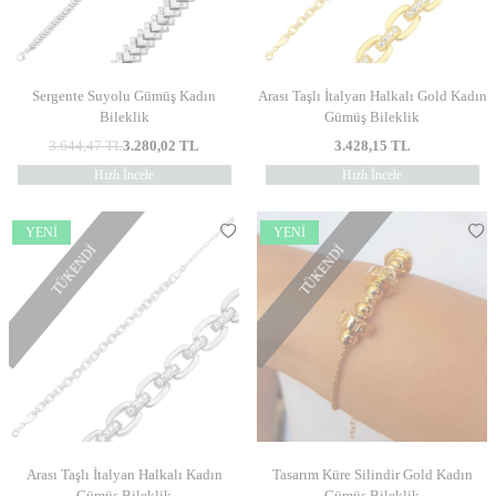
Sergente Suyolu Gümüş Kadın
Arası Taşlı İtalyan Halkalı Gold Kadın
Bileklik
Gümüş Bileklik
3.644,47
TL
3.280,02
TL
3.428,15
TL
Hızlı İncele
Hızlı İncele
YENI
YENI
TÜKENDI
TÜKENDI
Arası Taşlı İtalyan Halkalı Kadın
Tasarım Küre Silindir Gold Kadın
Gümüş Bileklik
Gümüş Bileklik