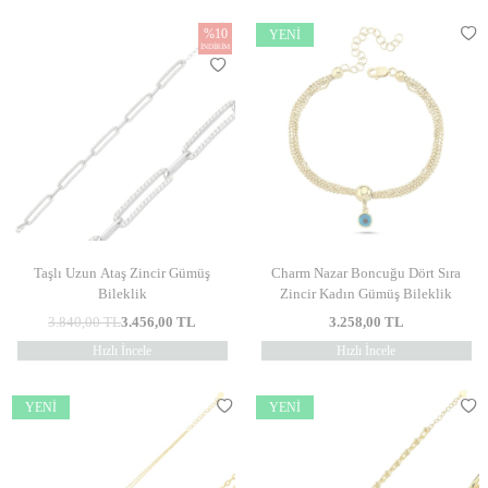
%
10
YENI
İNDIRIM
Taşlı Uzun Ataş Zincir Gümüş
Charm Nazar Boncuğu Dört Sıra
Bileklik
Zincir Kadın Gümüş Bileklik
3.840,00
TL
3.456,00
TL
3.258,00
TL
Hızlı İncele
Hızlı İncele
YENI
YENI