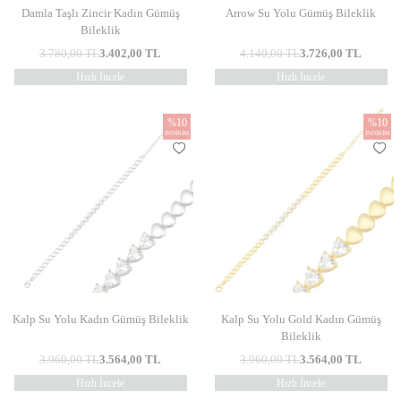
Damla Taşlı Zincir Kadın Gümüş
Arrow Su Yolu Gümüş Bileklik
Bileklik
3.780,00
TL
3.402,00
TL
4.140,00
TL
3.726,00
TL
Hızlı İncele
Hızlı İncele
%
10
%
10
İNDIRIM
İNDIRIM
Kalp Su Yolu Kadın Gümüş Bileklik
Kalp Su Yolu Gold Kadın Gümüş
Bileklik
3.960,00
TL
3.564,00
TL
3.960,00
TL
3.564,00
TL
Hızlı İncele
Hızlı İncele