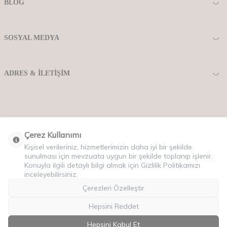
BLOG
SOSYAL MEDYA
ADRES & İLETIŞIM
Çerez Kullanımı
Kişisel verileriniz, hizmetlerimizin daha iyi bir şekilde
sunulması için mevzuata uygun bir şekilde toplanıp işlenir.
Konuyla ilgili detaylı bilgi almak için Gizlilik Politikamızı
inceleyebilirsiniz.
Copyriht © 2025 Tüm Hakları Saklıdır.
Çerezleri Özelleştir
Hepsini Reddet
Hepsini Kabul Et