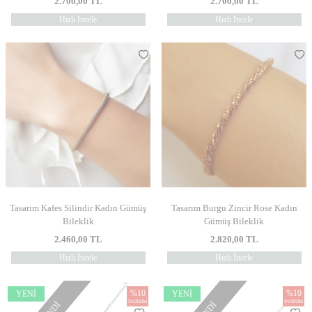
2.700,00
TL
2.700,00
TL
Hızlı İncele
Hızlı İncele
Tasarım Kafes Silindir Kadın Gümüş
Tasarım Burgu Zincir Rose Kadın
Bileklik
Gümüş Bileklik
2.460,00
TL
2.820,00
TL
Hızlı İncele
Hızlı İncele
%
10
%
10
YENI
YENI
İNDIRIM
İNDIRIM