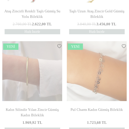
Ataş Zincirli Renkli Taşlı Gümüş Su
Taşlı Uzun Ataş Zincir Gold Gümüş
Yolu Bileklik
Bileklik
2.760,00
TL
2.622,00
TL
3.840,00
TL
3.456,00
TL
Hızlı İncele
Hızlı İncele
YENI
YENI
Kalın Silindir Yılan Zincir Gümüş
Pul Charm Kadın Gümüş Bileklik
Kadın Bileklik
1.969,92
TL
1.723,68
TL