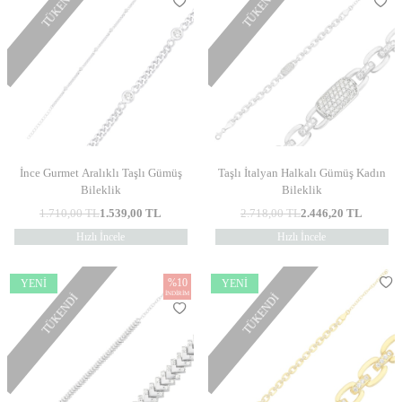
TÜKENDI
TÜKENDI
İnce Gurmet Aralıklı Taşlı Gümüş
Taşlı İtalyan Halkalı Gümüş Kadın
Bileklik
Bileklik
1.710,00
TL
1.539,00
TL
2.718,00
TL
2.446,20
TL
Hızlı İncele
Hızlı İncele
%
10
YENI
YENI
İNDIRIM
TÜKENDI
TÜKENDI