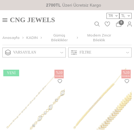
2700TL
Üzeri Ücretsiz Kargo
TR
TL
CNG JEWELS
0
Gümüş
Modern Zincir
Anasayfa
KADIN
Bileklikler
Bileklik
VARSAYILAN
FILTRE
%
10
%
10
YENI
İNDIRIM
İNDIRIM