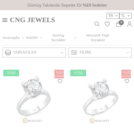
Gümüş Takılarda Sepette Ek
%10 İndirim
TR
TL
CNG JEWELS
0
Gümüş
Mozanit Taşlı
Anasayfa
KADIN
Yüzükler
Yüzükler
VARSAYILAN
FILTRE
%
10
%
10
YENI
YENI
İNDIRIM
İNDIRIM