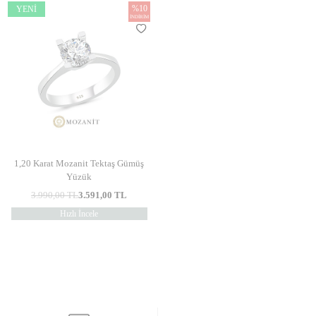
%
10
YENI
İNDIRIM
1,20 Karat Mozanit Tektaş Gümüş
Yüzük
3.990,00
TL
3.591,00
TL
Hızlı İncele