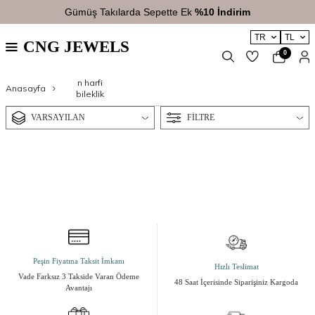
Gümüş Takılarda Sepette Ek
%10 İndirim
TR
TL
CNG JEWELS
0
n harfi
Anasayfa
bileklik
VARSAYILAN
FILTRE
Peşin Fiyatına Taksit İmkanı
Hızlı Teslimat
Vade Farksız 3 Takside Varan Ödeme
48 Saat İçerisinde Siparişiniz Kargoda
Avantajı