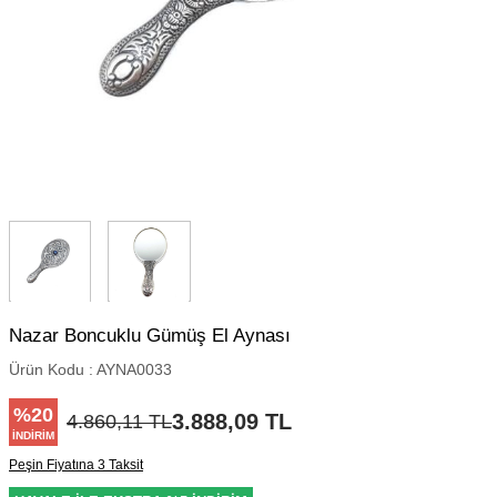
Nazar Boncuklu Gümüş El Aynası
Ürün Kodu :
AYNA0033
%
20
3.888,09
TL
4.860,11
TL
İNDIRIM
Peşin Fiyatına 3 Taksit