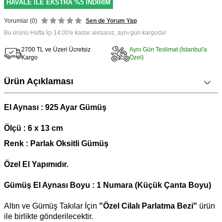
HAVALE İLE EKSTRA %5 İNDİRİM
Yorumlar (0)
Sen de Yorum Yap
Bu ürünü Hafta İçi 14:00'e kadar alırsanız, aynı gün kargoda!
2700 TL ve Üzeri Ücretsiz
Aynı Gün Teslimat (İstanbul'a
Kargo
Özel)
Ürün Açıklaması
El Aynası : 925 Ayar Gümüş
Ölçü : 6 x 13 cm
Renk : Parlak Oksitli Gümüş
Özel El Yapımıdır.
Gümüş El Aynası Boyu : 1 Numara (Küçük Çanta Boyu)
Altın ve Gümüş Takılar İçin
"Özel Cilalı Parlatma Bezi"
ürün
ile birlikte gönderilecektir.