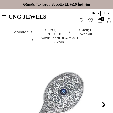
kılarda Sepette Ek
%10 İndirim
27
TR
TL
CNG JEWELS
0
GÜMÜŞ
Gümüş El
Anasayfa
HEDİYELİKLER
Aynaları
Nazar Boncuklu Gümüş El
Aynası