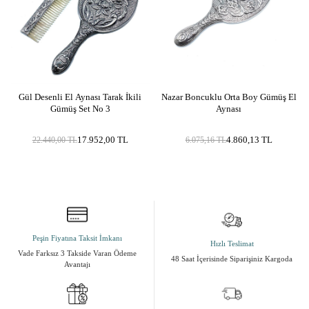
Gül Desenli El Aynası Tarak İkili
Nazar Boncuklu Orta Boy Gümüş El
Gümüş Set No 3
Aynası
17.952,00
TL
4.860,13
TL
22.440,00
TL
6.075,16
TL
Peşin Fiyatına Taksit İmkanı
Hızlı Teslimat
Vade Farksız 3 Takside Varan Ödeme
48 Saat İçerisinde Siparişiniz Kargoda
Avantajı