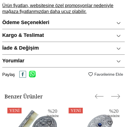
Ürün fiyatları, websitesine özel promosyonlar nedeniyle
mağaza fiyatlarımızdan daha ucuz olabilir.
Ödeme Seçenekleri
Ürün Açıklaması
Marka
CNG Jewels
Kargo & Teslimat
Cinsiyet
Kadın
İade & Değişim
Metal Cinsi
925 Ayar Gümüş
Kategori
El Aynası
Yorumlar
Modeli
Çiçekler, Nazar Boncuğu , Göz
Paylaş
Favorilerime Ekle
Materyal Rengi
Parlak Gümüş
Benzer Ürünler
YENI
%
20
YENI
%
20
İNDIRIM
İNDIRIM