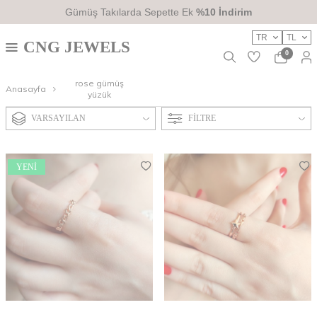
Gümüş Takılarda Sepette Ek
%10 İndirim
TR
TL
CNG JEWELS
0
rose gümüş
Anasayfa
yüzük
VARSAYILAN
FILTRE
YENI