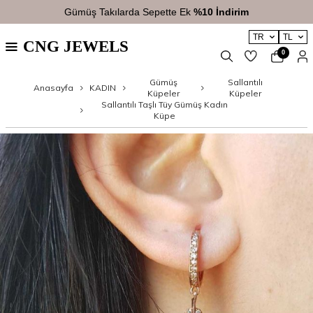
Gümüş Takılarda Sepette Ek
%10 İndirim
TR
TL
CNG JEWELS
0
Gümüş
Sallantılı
Anasayfa
KADIN
Küpeler
Küpeler
Sallantılı Taşlı Tüy Gümüş Kadın
Küpe