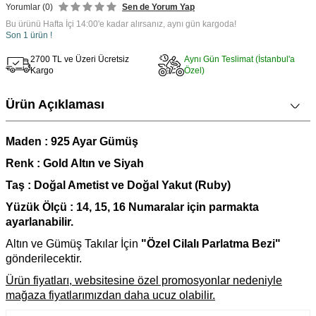
Yorumlar (0)
Sen de Yorum Yap
Bu ürünü Hafta İçi 14:00'e kadar alırsanız, aynı gün kargoda!
Son 1 ürün !
2700 TL ve Üzeri Ücretsiz
Aynı Gün Teslimat (İstanbul'a
Kargo
Özel)
Ürün Açıklaması
Maden : 925 Ayar Gümüş
Renk : Gold Altın ve Siyah
Taş : Doğal Ametist ve Doğal Yakut (Ruby)
Yüzük Ölçü : 14, 15, 16 Numaralar için parmakta
ayarlanabilir.
Altın ve Gümüş Takılar İçin
"Özel Cilalı Parlatma Bezi"
gönderilecektir.
Ürün fiyatları, websitesine özel promosyonlar nedeniyle
mağaza fiyatlarımızdan daha ucuz olabilir.