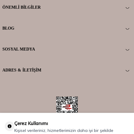
ÖNEMLI BILGILER
BLOG
SOSYAL MEDYA
ADRES & İLETIŞIM
Çerez Kullanımı
Kişisel verileriniz, hizmetlerimizin daha iyi bir şekilde
Copyriht © 2025 Tüm Hakları Saklıdır.