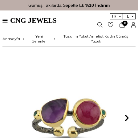
Gümüş Takılarda Sepette Ek
%10 İndirim
TR
TL
CNG JEWELS
0
Yeni
Tasarım Yakut Ametist Kadın Gümüş
Anasayfa
Gelenler
Yüzük