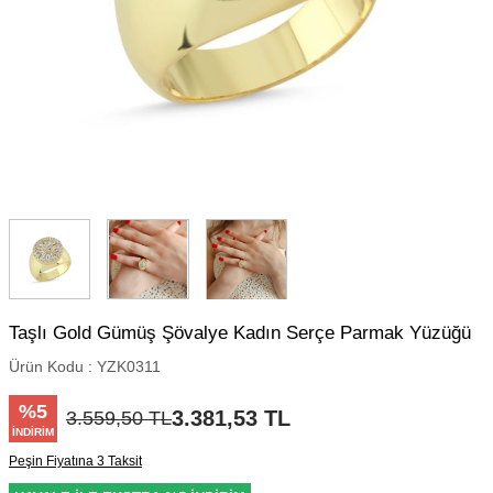
Taşlı Gold Gümüş Şövalye Kadın Serçe Parmak Yüzüğü
Ürün Kodu :
YZK0311
%
5
3.381,53
TL
3.559,50
TL
İNDIRIM
Peşin Fiyatına 3 Taksit