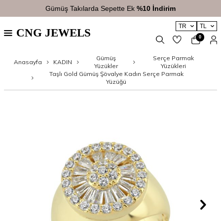
Gümüş Takılarda Sepette Ek
%10 İndirim
TR
TL
CNG JEWELS
0
Gümüş
Serçe Parmak
Anasayfa
KADIN
Yüzükler
Yüzükleri
Taşlı Gold Gümüş Şövalye Kadın Serçe Parmak
Yüzüğü