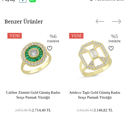
Yüzey Tipi
Parlak
Benzer Ürünler
YENI
%
6
YENI
%
5
İNDIRIM
İNDIRIM
Calibre Zümrüt Gold Gümüş Kadın
Artdeco Taşlı Gold Gümüş Kadın
Serçe Parmak Yüzüğü
Serçe Parmak Yüzüğü
2.714,40
TL
3.146,82
TL
2.872,38
TL
3.312,45
TL