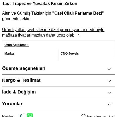
Taş :
Trapez ve Yuvarlak Kesim
Zirkon
Altın ve Gümüş Takılar İçin
"Özel Cilalı Parlatma Bezi"
gönderilecektir.
Ürün fiyatları, websitesine özel promosyonlar nedeniyle
mağaza fiyatlarımızdan daha ucuz olabilir.
Ürün Açıklaması
Marka
CNG Jewels
Cinsiyet
Kadın
Ödeme Seçenekleri
Metal Cinsi
925 Ayar Gümüş
Kargo & Teslimat
Kategori
Yüzük
Modeli
Serçe Parmak Yüzüğü, Trend
İade & Değişim
Tasarımlar, Pırlanta Modeli
Taş Cinsi
Zirkon / Cubic Zirconia
Yorumlar
Materyal Rengi
Sarı Altın / Gold
Paylaş
Favorilerime Ekle