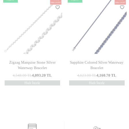
DISCOUNT
DISCOUNT
Zigzag Marquise Stone Silver
Sapphire Colored Silver Waterway
Waterway Bracelet
Bracelet
4,548.00
TL
4,093.20
TL
4,623.00
TL
4,160.70
TL
Hızlı İncele
Hızlı İncele