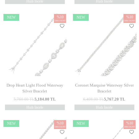
Hızlı İncele
Hızlı İncele
%
10
%
10
NEW
NEW
DISCOUNT
DISCOUNT
Drop Heart Light Flood Waterway
Coronet Marquise Waterway Silver
Silver Bracelet
Bracelet
5,760.00
TL
5,184.00
TL
6,408.00
TL
5,767.20
TL
Hızlı İncele
Hızlı İncele
%
10
%
10
NEW
NEW
DISCOUNT
DISCOUNT