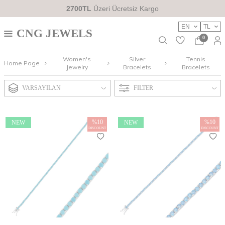
2700TL
Üzeri Ücretsiz Kargo
EN
TL
CNG JEWELS
0
Women's
Silver
Tennis
Home Page
Jewelry
Bracelets
Bracelets
VARSAYILAN
FILTER
%
10
%
10
NEW
NEW
DISCOUNT
DISCOUNT