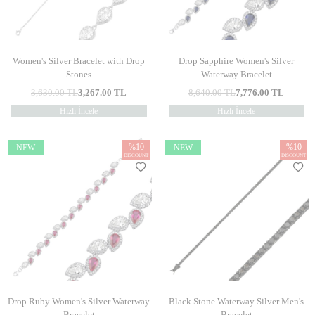
Women's Silver Bracelet with Drop
Drop Sapphire Women's Silver
Stones
Waterway Bracelet
3,630.00
TL
3,267.00
TL
8,640.00
TL
7,776.00
TL
Hızlı İncele
Hızlı İncele
%
10
%
10
NEW
NEW
DISCOUNT
DISCOUNT
Drop Ruby Women's Silver Waterway
Black Stone Waterway Silver Men's
Bracelet
Bracelet