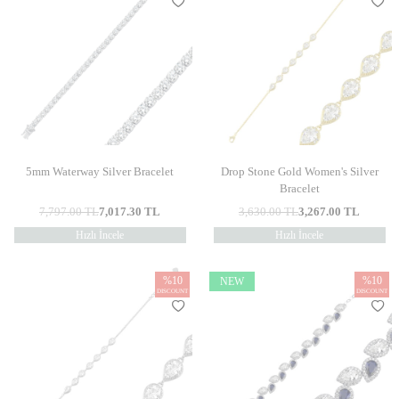
5mm Waterway Silver Bracelet
Drop Stone Gold Women's Silver
Bracelet
7,797.00
TL
7,017.30
TL
3,630.00
TL
3,267.00
TL
Hızlı İncele
Hızlı İncele
%
10
%
10
NEW
DISCOUNT
DISCOUNT