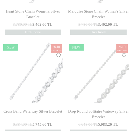
Heart Stone Chain Women's Silver
Marquise Stone Chain Women's Silver
Bracelet
Bracelet
3,780.00
TL
3,402.00
TL
3,780.00
TL
3,402.00
TL
Hızlı İncele
Hızlı İncele
%
10
%
10
NEW
NEW
DISCOUNT
DISCOUNT
Cross Band Waterway Silver Bracelet
Drop Round Solitaire Waterway Silver
Bracelet
6,384.00
TL
5,745.60
TL
6,648.00
TL
5,983.20
TL