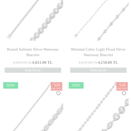
Round Solitaire Silver Waterway
Minimal Cubic Light Flood Silver
Bracelet
Waterway Bracelet
6,690.00
TL
6,021.00
TL
4,620.00
TL
4,158.00
TL
Hızlı İncele
Hızlı İncele
%
10
%
10
NEW
NEW
DISCOUNT
DISCOUNT