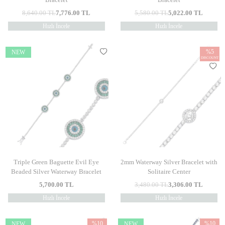
8,640.00
TL
7,776.00
TL
5,580.00
TL
5,022.00
TL
Hızlı İncele
Hızlı İncele
%
5
NEW
DISCOUNT
Triple Green Baguette Evil Eye
2mm Waterway Silver Bracelet with
Beaded Silver Waterway Bracelet
Solitaire Center
5,700.00
TL
3,480.00
TL
3,306.00
TL
Hızlı İncele
Hızlı İncele
%
10
%
10
NEW
NEW