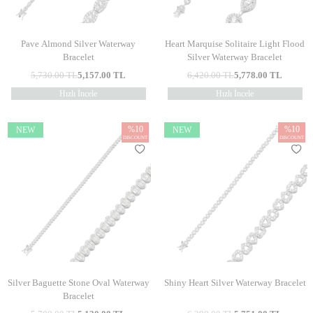
Pave Almond Silver Waterway
Heart Marquise Solitaire Light Flood
Bracelet
Silver Waterway Bracelet
5,730.00
TL
5,157.00
TL
6,420.00
TL
5,778.00
TL
Hızlı İncele
Hızlı İncele
%
10
%
10
NEW
NEW
DISCOUNT
DISCOUNT
Silver Baguette Stone Oval Waterway
Shiny Heart Silver Waterway Bracelet
Bracelet