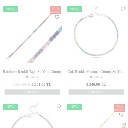
%
10
NEW
NEW
DISCOUNT
Rainbow Renkli Taşlı Su Yolu Gümüş
Çok Renkli Minimal Gümüş Su Yolu
Bileklik
Bileklik
7,290.00
TL
6,561.00
TL
3,240.00
TL
Hızlı İncele
Hızlı İncele
%
10
NEW
NEW
DISCOUNT