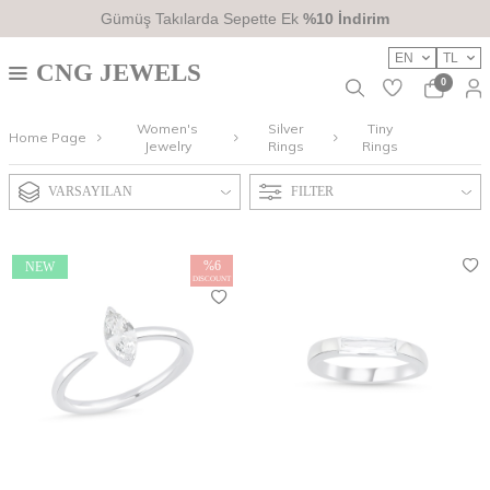
2700TL
Üzeri Ücretsiz Kargo
EN
TL
CNG JEWELS
0
Women's
Silver
Tiny
Home Page
Jewelry
Rings
Rings
VARSAYILAN
FILTER
%
6
NEW
DISCOUNT