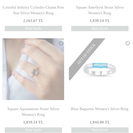
Colorful Infinity Cylinder Charm Pole
Square Amethyst Stone Silver
Star Silver Women's Ring
Women's Ring
2,163.67
TL
1,939.14
TL
Hızlı İncele
Hızlı İncele
OUT OF STOCK
Square Aquamarine Stone Silver
Blue Baguette Women's Silver Ring
Women's Ring
1,939.14
TL
1,944.00
TL
Hızlı İncele
Hızlı İncele