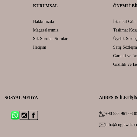
KURUMSAL
ÖNEMLI BI
Hakkımızda
İstanbul Gün 
Mağazalarımız
Teslimat Koşu
Sık Sorulan Sorular
Üyelik Sözle
İletişim
Satış Sözleşm
Garanti ve İa
Gizlilik ve İa
SOSYAL MEDYA
ADRES & İLETIŞI
+90 555 961 08 0
info@cngjewels.