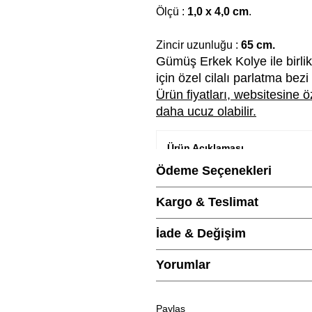
Ölçü :
1,0 x 4,0 cm
.
Zincir uzunluğu :
65 cm.
Gümüş Erkek Kolye ile birlik
için özel cilalı parlatma bez
Ürün fiyatları, websitesine
daha ucuz olabilir.
Ürün Açıklaması
Ödeme Seçenekleri
Marka
Kargo & Teslimat
Cinsiyet
İade & Değişim
Metal Cinsi
Yorumlar
Kategori
Paylaş