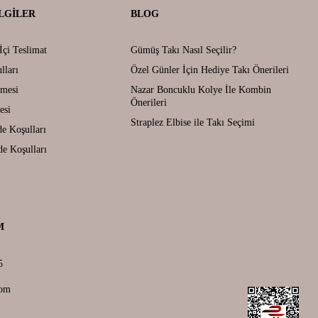
LGILER
BLOG
İçi Teslimat
Gümüş Takı Nasıl Seçilir?
lları
Özel Günler İçin Hediye Takı Önerileri
şmesi
Nazar Boncuklu Kolye İle Kombin
Önerileri
esi
Straplez Elbise ile Takı Seçimi
de Koşulları
de Koşulları
M
5
com