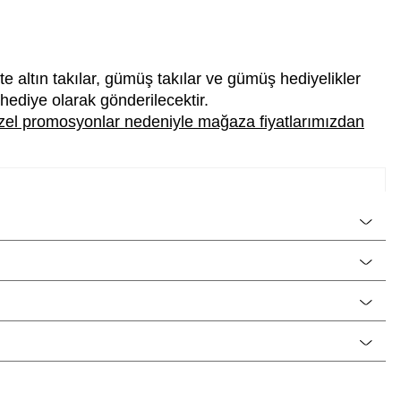
te altın takılar, gümüş takılar ve gümüş hediyelikler
i hediye olarak gönderilecektir.
 özel promosyonlar nedeniyle mağaza fiyatlarımızdan
CNG Jewels
Erkek
925 Ayar Gümüş
Kolye