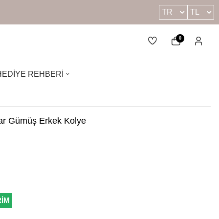
TR
TL
0
HEDIYE REHBERI
yar Gümüş Erkek Kolye
RİM