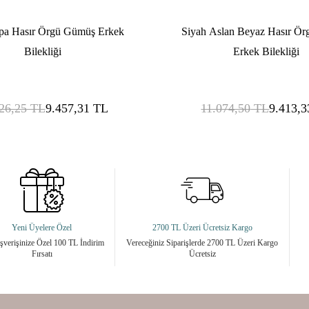
pa Hasır Örgü Gümüş Erkek
Siyah Aslan Beyaz Hasır Ö
Bilekliği
Erkek Bilekliği
26,25
TL
9.457,31
TL
11.074,50
TL
9.413,3
Yeni Üyelere Özel
2700 TL Üzeri Ücretsiz Kargo
ışverişinize Özel 100 TL İndirim
Vereceğiniz Siparişlerde 2700 TL Üzeri Kargo
Fırsatı
Ücretsiz