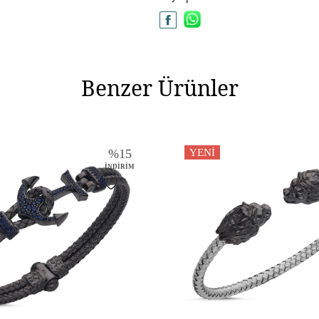
Modeli
Materyal Rengi
Benzer Ürünler
%
15
YENI
İNDIRIM