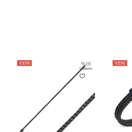
YENI
%
10
YENI
İNDIRIM