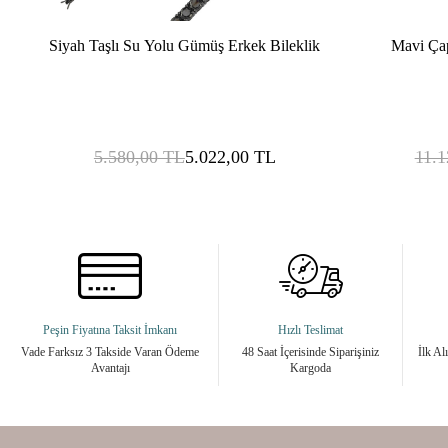
Siyah Taşlı Su Yolu Gümüş Erkek Bileklik
Mavi Ça
5.580,00
TL
5.022,00
TL
11.1
Peşin Fiyatına Taksit İmkanı
Hızlı Teslimat
Vade Farksız 3 Takside Varan Ödeme
48 Saat İçerisinde Siparişiniz
İlk Al
Avantajı
Kargoda