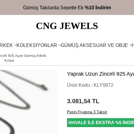
Gümüş Takılarda Sepette Ek
%10 İndirim
CNG JEWELS
RKEK
KOLEKSIYONLAR
GÜMÜŞ AKSESUAR VE OBJE
cirli 925 Ayar Gümüş Erkek
Kolye
Yaprak Uzun Zincirli 925 A
Ürün Kodu :
KLY0872
3.081,54
TL
Peşin Fiyatına 3 Taksit
HAVALE İLE EKSTRA %5 İNDİ