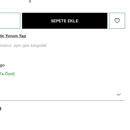
0
SEPETE EKLE
de Yorum Yap
ırsanız, aynı gün kargoda!
rgo
l'a Özel)
ş