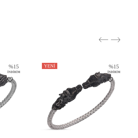
Erkek Takıları
Gümüş / Rodyum Cilalı, Siyah , Mat Siyah
%
15
YENI
%
15
İNDIRIM
İNDIRIM