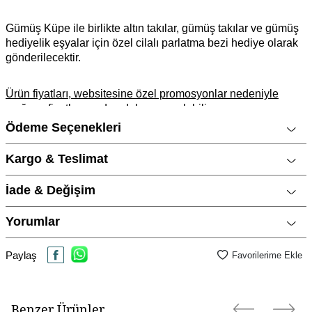
Gümüş Küpe ile birlikte altın takılar, gümüş takılar ve gümüş
hediyelik eşyalar için özel cilalı parlatma bezi hediye olarak
gönderilecektir.
Ürün fiyatları, websitesine özel promosyonlar nedeniyle
mağaza fiyatlarımızdan daha ucuz olabilir.
Ödeme Seçenekleri
Ürün Açıklaması
Marka
CNG Jewels
Kargo & Teslimat
Cinsiyet
Kadın
İade & Değişim
Metal Cinsi
925 Ayar Gümüş
Yorumlar
Kategori
Küpe
Modeli
Geometrik, Trend Tasarımlar,
Paylaş
Favorilerime Ekle
Taşsız
Materyal Rengi
Sarı Altın / Gold
Benzer Ürünler