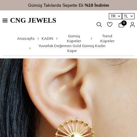
Gümüş Takılarda Sepette Ek
%10 İndirim
TR
TL
CNG JEWELS
0
Gümüş
Trend
Anasayfa
KADIN
Küpeler
Küpeler
Yuvarlak Değirmen Gold Gümüş Kadın
Küpe