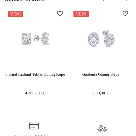
Ürün Etiketleri
gold gümüş küpe
YENI
YENI
8 Karat Radiant Tektaş Gümüş Küpe
Gardenia Gümüş Küpe
4.200,00
TL
3.000,00
TL