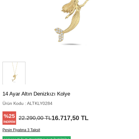
14 Ayar Altın Denizkızı Kolye
Ürün Kodu :
ALTKLY0284
%
25
16.717,50
TL
22.290,00
TL
İNDIRIM
Peşin Fiyatına 3 Taksit