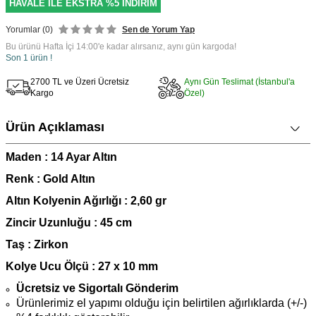
HAVALE İLE EKSTRA %5 İNDİRİM
Yorumlar (0)
Sen de Yorum Yap
Bu ürünü Hafta İçi 14:00'e kadar alırsanız, aynı gün kargoda!
Son 1 ürün !
2700 TL ve Üzeri Ücretsiz
Aynı Gün Teslimat (İstanbul'a
Kargo
Özel)
Ürün Açıklaması
Maden : 14 Ayar Altın
Renk : Gold Altın
Altın Kolyenin Ağırlığı : 2,60 gr
Zincir Uzunluğu : 45 cm
Taş : Zirkon
Kolye Ucu Ölçü : 27 x 10 mm
Ücretsiz ve Sigortalı Gönderim
Ürünlerimiz el yapımı olduğu için belirtilen ağırlıklarda (+/-)