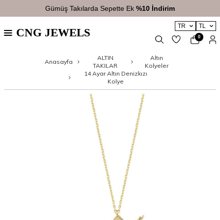
Gümüş Takılarda Sepette Ek
%10 İndirim
TR
TL
CNG JEWELS
0
ALTIN
Altın
Anasayfa
TAKILAR
Kolyeler
14 Ayar Altın Denizkızı
Kolye