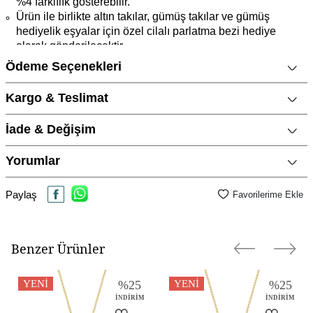
%4 farklılık gösterebilir.
Ürün ile birlikte altın takılar, gümüş takılar ve gümüş
hediyelik eşyalar için özel cilalı parlatma bezi hediye
olarak gönderilecektir.
Ürün fiyatları, websitesine özel promosyonlar nedeniyle
Ödeme Seçenekleri
mağaza fiyatlarımızdan daha ucuz olabilir.
Kargo & Teslimat
Ürün Açıklaması
Marka
CNG Jewels
İade & Değişim
Cinsiyet
Kadın
Yorumlar
Metal Cinsi
14 Ayar Altın
Kategori
Kolye
Paylaş
Favorilerime Ekle
Taş Cinsi
Zirkon / Cubic Zirconia
Materyal Rengi
Sarı Altın / Gold
Benzer Ürünler
Yüzey Tipi
Parlak
YENI
%
25
YENI
%
25
İNDIRIM
İNDIRIM