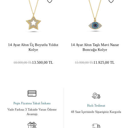
14 Ayar Altın Üç Boyutlu Yıldız
14 Ayar Altın Taşlı Mavi Nazar
Kolye
Boncuğu Kolye
13.500,00
TL
11.925,00
TL
18.000,00
TL
15.900,00
TL
Peşin Fiyatına Taksit İmkanı
Hızlı Teslimat
Vade Farksız 3 Takside Varan Ödeme
48 Saat İçerisinde Siparişiniz Kargoda
Avantajı