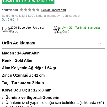
HAVALE İLE EKSTRA %5 İNDİRİM
Yorumlar (0)
Sen de Yorum Yap
Bu ürünü Hafta İçi 14:00'e kadar alırsanız, aynı gün kargoda!
Son 1 ürün !
2700 TL ve Üzeri Ücretsiz
Aynı Gün Teslimat (İstanbul'a
Kargo
Özel)
Ürün Açıklaması
Maden : 14 Ayar Altın
Renk : Gold Altın
Altın Kolyenin Ağırlığı : 1,64 gr
Zincir Uzunluğu : 42 cm
Taş : Turkuaz ve Zirkon
Kolye Ucu Ölçü : 12 x 8 mm
Ücretsiz ve Sigortalı Gönderim
Ürünlerimiz el yapımı olduğu için belirtilen ağırlıklarda (+/-)