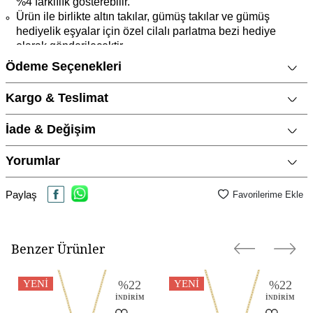
%4 farklılık gösterebilir.
Ürün ile birlikte altın takılar, gümüş takılar ve gümüş
hediyelik eşyalar için özel cilalı parlatma bezi hediye
olarak gönderilecektir.
Ürün fiyatları, websitesine özel promosyonlar nedeniyle
Ödeme Seçenekleri
mağaza fiyatlarımızdan daha ucuz olabilir.
Kargo & Teslimat
Ürün Açıklaması
Marka
CNG Jewels
İade & Değişim
Cinsiyet
Kadın
Yorumlar
Metal Cinsi
14 Ayar Altın
Kategori
Kolye
Paylaş
Favorilerime Ekle
Taş Cinsi
Turkuaz, Firuze / Turquoise, Zirkon /
Cubic Zirconia
Benzer Ürünler
Materyal Rengi
Sarı Altın / Gold
Yüzey Tipi
Parlak
YENI
%
22
YENI
%
22
İNDIRIM
İNDIRIM