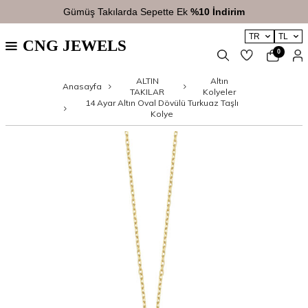
Gümüş Takılarda Sepette Ek
%10 İndirim
TR
TL
CNG JEWELS
0
ALTIN
Altın
Anasayfa
TAKILAR
Kolyeler
14 Ayar Altın Oval Dövülü Turkuaz Taşlı
Kolye