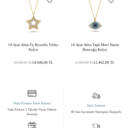
14 Ayar Altın Üç Boyutlu Yıldız
14 Ayar Altın Taşlı Mavi Nazar
Kolye
Boncuğu Kolye
14.040,00
TL
12.402,00
TL
18.000,00
TL
15.900,00
TL
Peşin Fiyatına Taksit İmkanı
Hızlı Teslimat
Vade Farksız 3 Takside Varan Ödeme
48 Saat İçerisinde Siparişiniz Kargoda
Avantajı