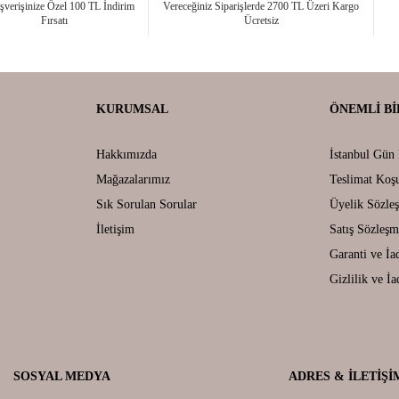
ışverişinize Özel 100 TL İndirim
Vereceğiniz Siparişlerde 2700 TL Üzeri Kargo
Fırsatı
Ücretsiz
KURUMSAL
ÖNEMLI BI
Hakkımızda
İstanbul Gün 
Mağazalarımız
Teslimat Koşu
Sık Sorulan Sorular
Üyelik Sözle
İletişim
Satış Sözleşm
Garanti ve İa
Gizlilik ve İa
SOSYAL MEDYA
ADRES & İLETIŞI