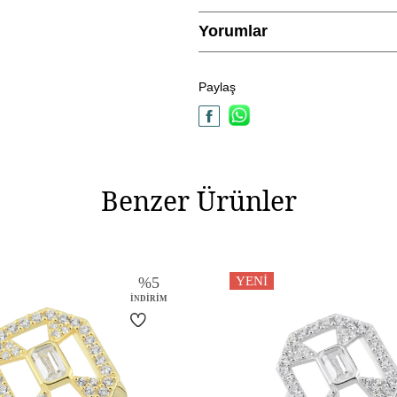
Yorumlar
Kategori
Modeli
Paylaş
Materyal Rengi
Benzer Ürünler
%
5
YENI
İNDIRIM