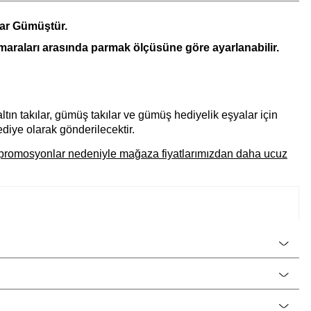
ar Gümüştür.
umaraları arasında parmak ölçüsüne göre ayarlanabilir.
ltın takılar, gümüş takılar ve gümüş hediyelik eşyalar için
diye olarak gönderilecektir.
el promosyonlar nedeniyle mağaza fiyatlarımızdan daha ucuz
CNG Jewels
Kadın
925 Ayar Gümüş