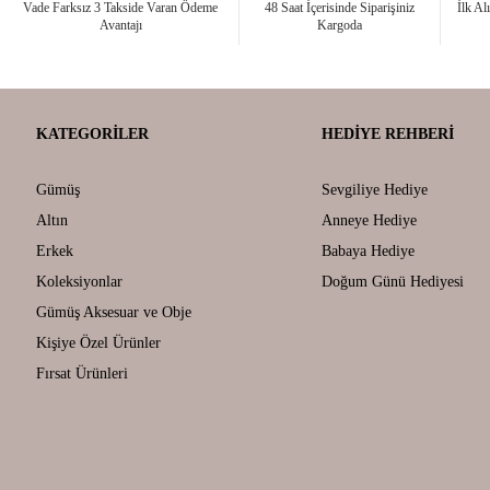
Vade Farksız 3 Takside Varan Ödeme
48 Saat İçerisinde Siparişiniz
İlk Al
Avantajı
Kargoda
KATEGORILER
HEDIYE REHBERI
Gümüş
Sevgiliye Hediye
Altın
Anneye Hediye
Erkek
Babaya Hediye
Koleksiyonlar
Doğum Günü Hediyesi
Gümüş Aksesuar ve Obje
Kişiye Özel Ürünler
Fırsat Ürünleri