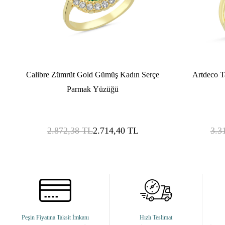
Calibre Zümrüt Gold Gümüş Kadın Serçe
Artdeco T
Parmak Yüzüğü
2.872,38
TL
2.714,40
TL
3.3
Peşin Fiyatına Taksit İmkanı
Hızlı Teslimat