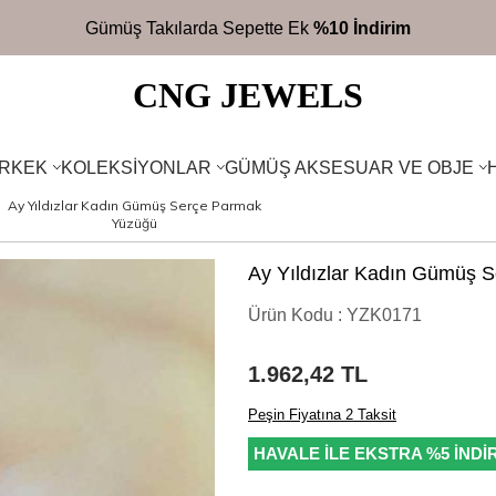
2700TL
Üzeri Ücretsiz Kargo
CNG JEWELS
RKEK
KOLEKSIYONLAR
GÜMÜŞ AKSESUAR VE OBJE
Ay Yıldızlar Kadın Gümüş Serçe Parmak
Yüzüğü
Ay Yıldızlar Kadın Gümüş 
Ürün Kodu :
YZK0171
1.962,42
TL
Peşin Fiyatına 2 Taksit
HAVALE İLE EKSTRA %5 İNDİ