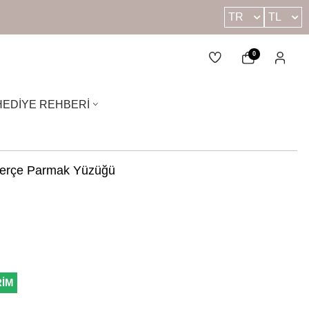
TR
TL
0
HEDIYE REHBERI
Serçe Parmak Yüzüğü
RİM