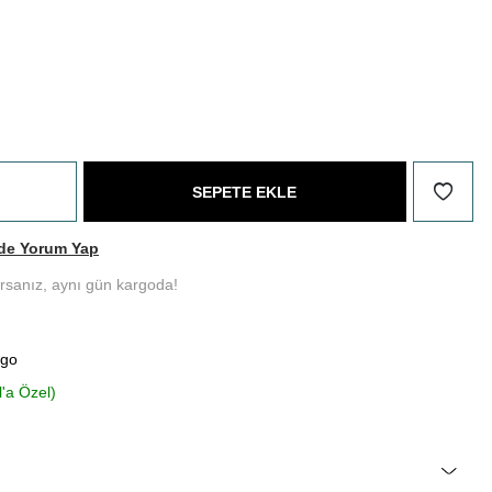
SEPETE EKLE
de Yorum Yap
ırsanız, aynı gün kargoda!
rgo
l'a Özel)