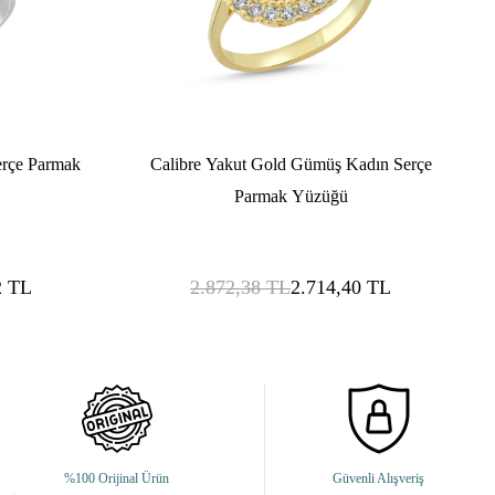
erçe Parmak
Calibre Yakut Gold Gümüş Kadın Serçe
Parmak Yüzüğü
2
TL
2.872,38
TL
2.714,40
TL
%100 Orijinal Ürün
Güvenli Alışveriş