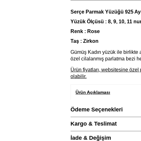
Serçe Parmak Yüzüğü 925 Ay
Yüzük Ölçüsü : 8, 9, 10, 11 n
Renk : Rose
Taş : Zirkon
Gümüş Kadın yüzük ile birlikte a
özel cilalanmış parlatma bezi he
Ürün fiyatları, websitesine öz
olabilir.
Ürün Açıklaması
Marka
Ödeme Seçenekleri
Kargo & Teslimat
Cinsiyet
İade & Değişim
Metal Cinsi