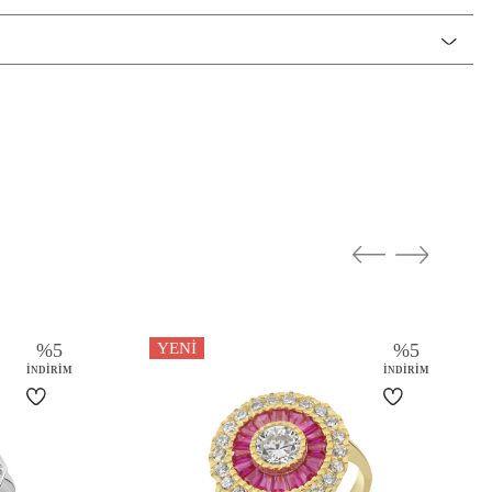
Yüzük
Atatürk ve Ay Yıldız
Rose Altın / Rosegold
%
5
YENI
%
5
İNDIRIM
İNDIRIM