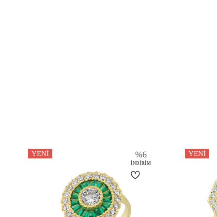
YENI
%
6
YENI
İNDIRIM