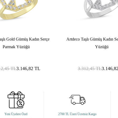
aşlı Gold Gümüş Kadın Serçe
Artdeco Taşlı Gümüş Kadın S
Parmak Yüzüğü
Yüzüğü
12,45
TL
3.146,82
TL
3.312,45
TL
3.146,8
Yeni Üyelere Özel
2700 TL Üzeri Ücretsiz Kargo