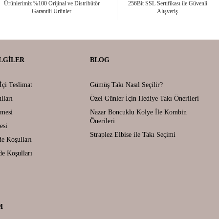
Ürünlerimiz %100 Orijinal ve Distribütör
256Bit SSL Sertifikası ile Güvenli
Garantili Ürünler
Alışveriş
LGILER
BLOG
İçi Teslimat
Gümüş Takı Nasıl Seçilir?
lları
Özel Günler İçin Hediye Takı Önerileri
şmesi
Nazar Boncuklu Kolye İle Kombin
Önerileri
esi
Straplez Elbise ile Takı Seçimi
de Koşulları
de Koşulları
M