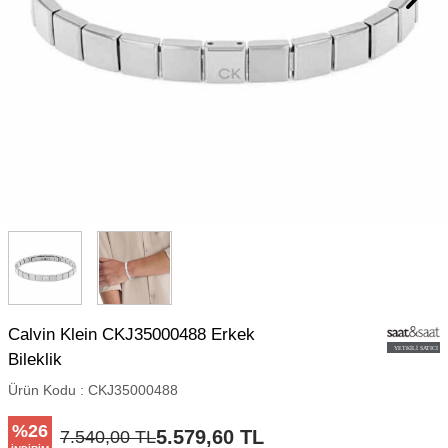
Calvin Klein CKJ35000488 Erkek
Bileklik
Ürün Kodu :
CKJ35000488
%
26
5.579,60
TL
7.540,00
TL