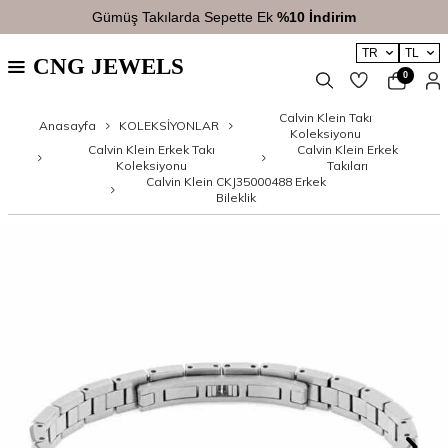
Gümüş Takılarda Sepette Ek
%10 İndirim
TR
TL
CNG JEWELS
0
Calvin Klein Takı
Anasayfa
KOLEKSİYONLAR
Koleksiyonu
Calvin Klein Erkek Takı
Calvin Klein Erkek
Koleksiyonu
Takıları
Calvin Klein CKJ35000488 Erkek
Bileklik