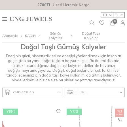
2700TL
Üzeri Ücretsiz Kargo
TR
TL
CNG JEWELS
0
Gümüş
Doğal Taşlı
Anasayfa
KADIN
Kolyeler
Kolyeler
Doğal Taşlı Gümüş Kolyeler
Enerjinin gücü, hissettirdikleri ve enerjiyi yönlendirmek için insanlar
geçmişten bu yana doğal taşlara başvurmuştur. Bu önemi dikkate
alarak tasarladığımız doğal taşlı kolye modelleri ile havanızı
değiştirmeyi amaçlıyoruz. Değişik doğal taşlarla birçok farklı hissi
tadabileceğimiz için doğal taşlı kolye kullanımı da artmış bulunuyor.
Modellerimiz ile biz de size bu hisleri yaşatmayı amaçlıyoruz.
VARSAYILAN
FILTRE
%
3
YENI
YENI
İNDIRIM