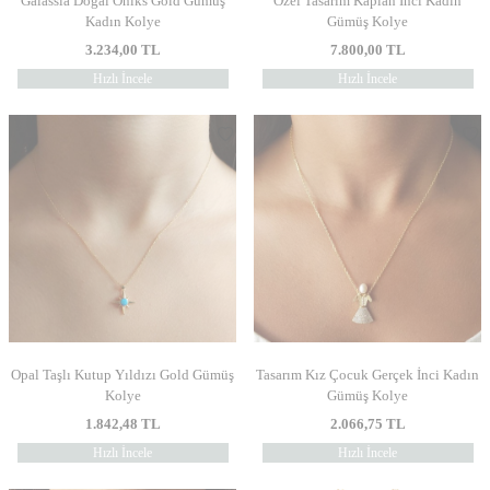
Galassia Doğal Oniks Gold Gümüş
Özel Tasarım Kaplan İnci Kadın
Kadın Kolye
Gümüş Kolye
3.234,00
TL
7.800,00
TL
Hızlı İncele
Hızlı İncele
Opal Taşlı Kutup Yıldızı Gold Gümüş
Tasarım Kız Çocuk Gerçek İnci Kadın
Kolye
Gümüş Kolye
1.842,48
TL
2.066,75
TL
Hızlı İncele
Hızlı İncele