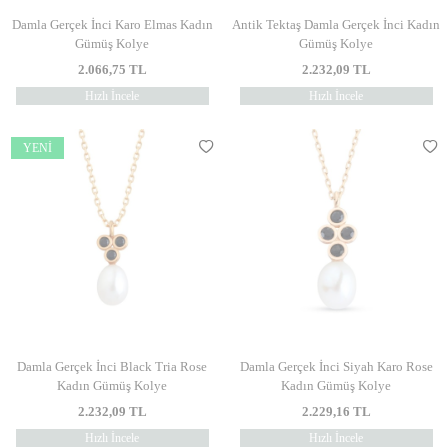
Damla Gerçek İnci Karo Elmas Kadın
Antik Tektaş Damla Gerçek İnci Kadın
Gümüş Kolye
Gümüş Kolye
2.066,75
TL
2.232,09
TL
Hızlı İncele
Hızlı İncele
YENI
Damla Gerçek İnci Black Tria Rose
Damla Gerçek İnci Siyah Karo Rose
Kadın Gümüş Kolye
Kadın Gümüş Kolye
2.232,09
TL
2.229,16
TL
Hızlı İncele
Hızlı İncele