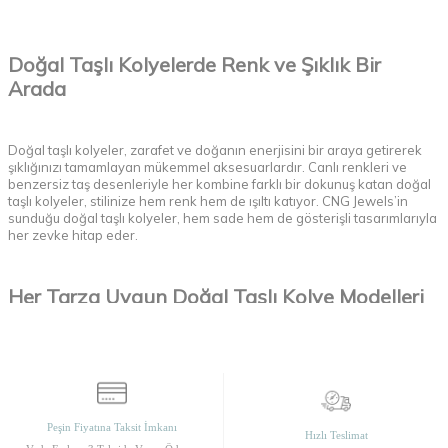
Doğal Taşlı Kolyelerde Renk ve Şıklık Bir
Arada
Doğal taşlı kolyeler, zarafet ve doğanın enerjisini bir araya getirerek
şıklığınızı tamamlayan mükemmel aksesuarlardır. Canlı renkleri ve
benzersiz taş desenleriyle her kombine farklı bir dokunuş katan doğal
taşlı kolyeler, stilinize hem renk hem de ışıltı katıyor. CNG Jewels’in
sunduğu doğal taşlı kolyeler, hem sade hem de gösterişli tasarımlarıyla
her zevke hitap eder.
Her Tarza Uygun Doğal Taşlı Kolye Modelleri
CNG Jewels, her tarza uygun doğal taşlı kolye modelleriyle
kombinlerinizi tamamlamanızı sağlar. İster gündelik bir görünüm, ister
özel bir davet için olsun, doğal taşlı kolyeler her anınıza uyum sağlar.
Farklı renk ve taş seçenekleriyle hazırlanan bu
kolyeler
, her zevke
uygun modeller sunarak tarzınızı en iyi şekilde yansıtmanıza yardımcı
Peşin Fiyatına Taksit İmkanı
Hızlı Teslimat
olur.